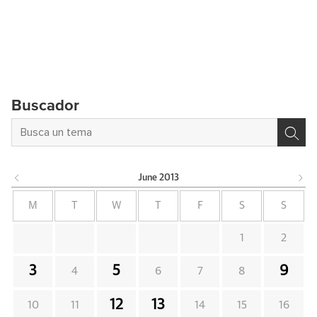
Buscador
June
2013
M
T
W
T
F
S
S
1
2
3
5
9
4
6
7
8
12
13
10
11
14
15
16