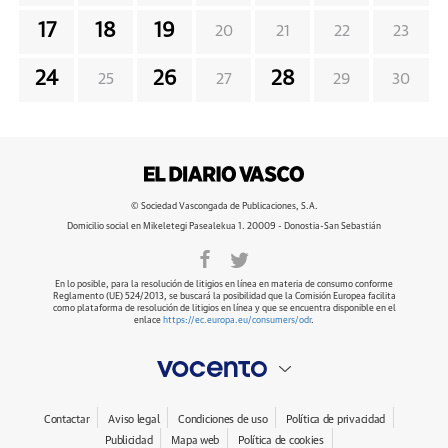
17
18
19
20
21
22
23
24
26
28
25
27
29
30
© Sociedad Vascongada de Publicaciones, S.A.
Domicilio social en Mikeletegi Pasealekua 1. 20009 - Donostia-San Sebastián
En lo posible, para la resolución de litigios en línea en materia de consumo conforme
Reglamento (UE) 524/2013, se buscará la posibilidad que la Comisión Europea facilita
como plataforma de resolución de litigios en línea y que se encuentra disponible en el
enlace
https://ec.europa.eu/consumers/odr
.
Contactar
Aviso legal
Condiciones de uso
Política de privacidad
Publicidad
Mapa web
Política de cookies