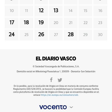
12
13
10
11
14
15
16
17
18
19
20
21
22
23
24
26
28
25
27
29
30
© Sociedad Vascongada de Publicaciones, S.A.
Domicilio social en Mikeletegi Pasealekua 1. 20009 - Donostia-San Sebastián
En lo posible, para la resolución de litigios en línea en materia de consumo conforme
Reglamento (UE) 524/2013, se buscará la posibilidad que la Comisión Europea facilita
como plataforma de resolución de litigios en línea y que se encuentra disponible en el
enlace
https://ec.europa.eu/consumers/odr
.