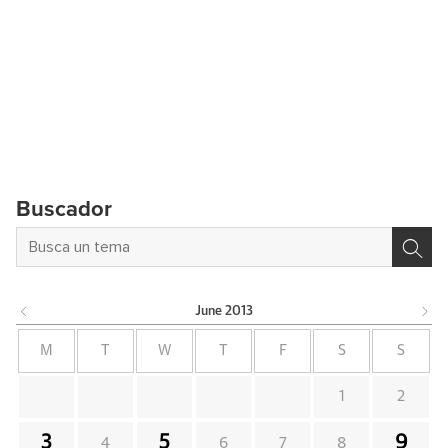
Buscador
June
2013
M
T
W
T
F
S
S
1
2
3
5
9
4
6
7
8