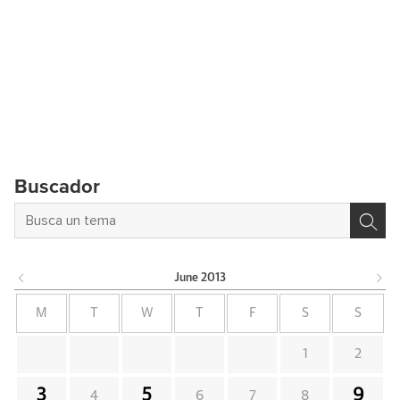
Buscador
June
2013
M
T
W
T
F
S
S
1
2
3
5
9
4
6
7
8