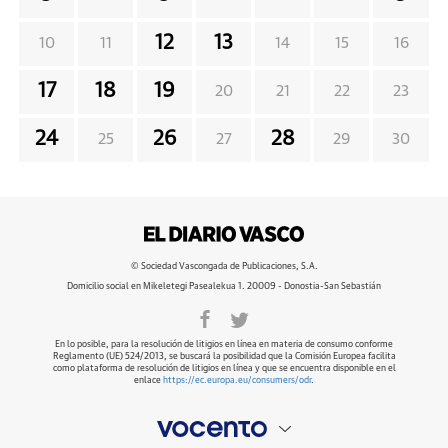
12
13
10
11
14
15
16
17
18
19
20
21
22
23
24
26
28
25
27
29
30
© Sociedad Vascongada de Publicaciones, S.A.
Domicilio social en Mikeletegi Pasealekua 1. 20009 - Donostia-San Sebastián
En lo posible, para la resolución de litigios en línea en materia de consumo conforme
Reglamento (UE) 524/2013, se buscará la posibilidad que la Comisión Europea facilita
como plataforma de resolución de litigios en línea y que se encuentra disponible en el
enlace
https://ec.europa.eu/consumers/odr
.