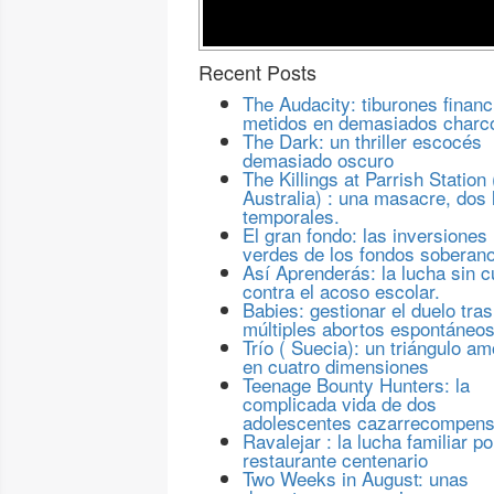
Recent Posts
The Audacity: tiburones financ
metidos en demasiados charc
The Dark: un thriller escocés
demasiado oscuro
The Killings at Parrish Station 
Australia) : una masacre, dos 
temporales.
El gran fondo: las inversiones
verdes de los fondos soberan
Así Aprenderás: la lucha sin c
contra el acoso escolar.
Babies: gestionar el duelo tras
múltiples abortos espontáneo
Trío ( Suecia): un triángulo a
en cuatro dimensiones
Teenage Bounty Hunters: la
complicada vida de dos
adolescentes cazarrecompen
Ravalejar : la lucha familiar po
restaurante centenario
Two Weeks in August: unas