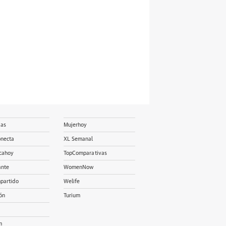
ias
Mujerhoy
onecta
XL Semanal
cahoy
TopComparativas
ante
WomenNow
partido
Welife
ón
Turium
m