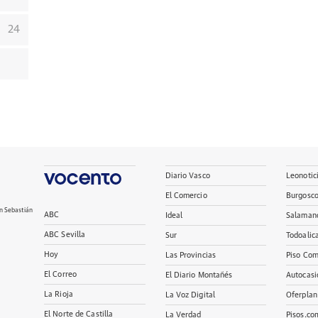
24
Diario Vasco
Leonotic
El Comercio
Burgosc
n Sebastián
ABC
Ideal
Salaman
ABC Sevilla
Sur
Todoalic
Hoy
Las Provincias
Piso Com
El Correo
El Diario Montañés
Autocasi
La Rioja
La Voz Digital
Oferplan
El Norte de Castilla
La Verdad
Pisos.co