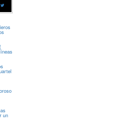
ieros
os
(
líneas
os
uartel
s
moroso
sas
r un