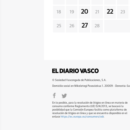
20
22
18
19
21
23
27
25
26
28
© Sociedad Vascongada de Publicaciones, S.A.
Domicilio social en Mikeletegi Pasealekua 1. 20009 - Donostia-Sa
En lo posible, para la resolución de litigios en línea en materia de
consumo conforme Reglamento (UE) 524/2013, se buscará la
posibilidad que la Comisión Europea facilita como plataforma de
resolución de litigios en línea y que se encuentra disponible en el
enlace
https://ec.europa.eu/consumers/odr
.