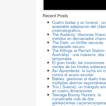
Recent Posts
Cuatro bodas y un funeral : un
aceptable adaptación del clási
cinematográfico.
The Audacity: tiburones financ
metidos en demasiados charc
The Dark: un thriller escocés
demasiado oscuro
The Killings at Parrish Station 
Australia) : una masacre, dos 
temporales.
El gran fondo: las inversiones
verdes de los fondos soberan
Así Aprenderás: la lucha sin c
contra el acoso escolar.
Babies: gestionar el duelo tras
múltiples abortos espontáneo
Trío ( Suecia): un triángulo a
en cuatro dimensiones
Teenage Bounty Hunters: la
complicada vida de dos
adolescentes cazarrecompen