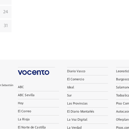
24
31
Diario Vasco
Leonotic
El Comercio
Burgosc
n Sebastián
ABC
Ideal
Salaman
ABC Sevilla
Sur
Todoalic
Hoy
Las Provincias
Piso Com
El Correo
El Diario Montañés
Autocasi
La Rioja
La Voz Digital
Oferplan
El Norte de Castilla
La Verdad
Pisos.co