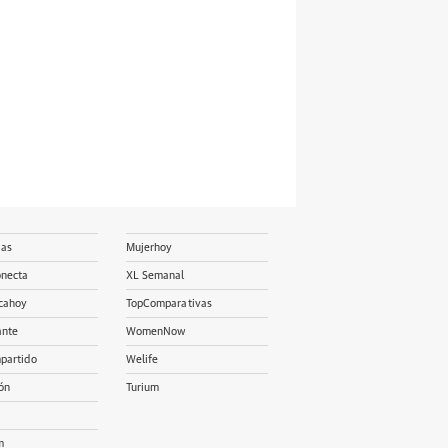
ias
Mujerhoy
onecta
XL Semanal
cahoy
TopComparativas
ante
WomenNow
partido
Welife
ón
Turium
m