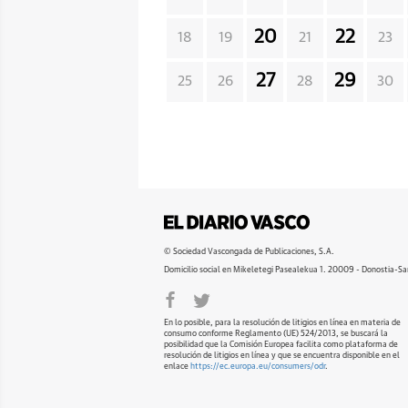
20
22
18
19
21
23
27
29
25
26
28
30
© Sociedad Vascongada de Publicaciones, S.A.
Domicilio social en Mikeletegi Pasealekua 1. 20009 - Donostia-Sa
En lo posible, para la resolución de litigios en línea en materia de
consumo conforme Reglamento (UE) 524/2013, se buscará la
posibilidad que la Comisión Europea facilita como plataforma de
resolución de litigios en línea y que se encuentra disponible en el
enlace
https://ec.europa.eu/consumers/odr
.