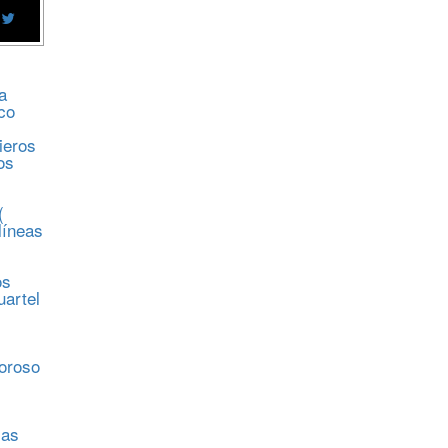
a
co
ieros
os
(
líneas
os
uartel
s
moroso
sas