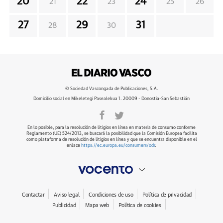
20
22
24
21
23
25
26
27
29
31
28
30
© Sociedad Vascongada de Publicaciones, S.A.
Domicilio social en Mikeletegi Pasealekua 1. 20009 - Donostia-San Sebastián
En lo posible, para la resolución de litigios en línea en materia de consumo conforme
Reglamento (UE) 524/2013, se buscará la posibilidad que la Comisión Europea facilita
como plataforma de resolución de litigios en línea y que se encuentra disponible en el
enlace
https://ec.europa.eu/consumers/odr
.
Contactar
Aviso legal
Condiciones de uso
Política de privacidad
Publicidad
Mapa web
Política de cookies