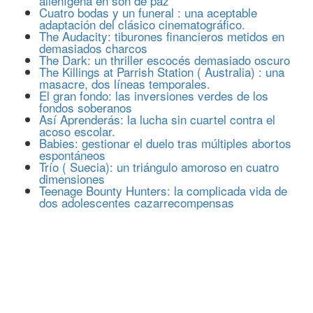
alienígena en son de paz
Cuatro bodas y un funeral : una aceptable
adaptación del clásico cinematográfico.
The Audacity: tiburones financieros metidos en
demasiados charcos
The Dark: un thriller escocés demasiado oscuro
The Killings at Parrish Station ( Australia) : una
masacre, dos líneas temporales.
El gran fondo: las inversiones verdes de los
fondos soberanos
Así Aprenderás: la lucha sin cuartel contra el
acoso escolar.
Babies: gestionar el duelo tras múltiples abortos
espontáneos
Trío ( Suecia): un triángulo amoroso en cuatro
dimensiones
Teenage Bounty Hunters: la complicada vida de
dos adolescentes cazarrecompensas