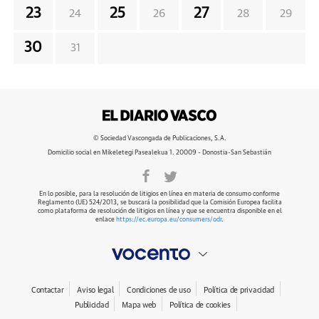
23
25
27
24
26
28
29
30
31
© Sociedad Vascongada de Publicaciones, S.A.
Domicilio social en Mikeletegi Pasealekua 1. 20009 - Donostia-San Sebastián
En lo posible, para la resolución de litigios en línea en materia de consumo conforme
Reglamento (UE) 524/2013, se buscará la posibilidad que la Comisión Europea facilita
como plataforma de resolución de litigios en línea y que se encuentra disponible en el
enlace
https://ec.europa.eu/consumers/odr
.
Contactar
Aviso legal
Condiciones de uso
Política de privacidad
Publicidad
Mapa web
Política de cookies