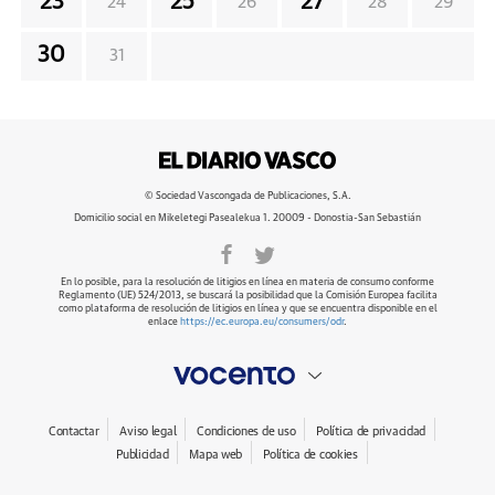
23
25
27
24
26
28
29
30
31
© Sociedad Vascongada de Publicaciones, S.A.
Domicilio social en Mikeletegi Pasealekua 1. 20009 - Donostia-San Sebastián
En lo posible, para la resolución de litigios en línea en materia de consumo conforme
Reglamento (UE) 524/2013, se buscará la posibilidad que la Comisión Europea facilita
como plataforma de resolución de litigios en línea y que se encuentra disponible en el
enlace
https://ec.europa.eu/consumers/odr
.
Contactar
Aviso legal
Condiciones de uso
Política de privacidad
Publicidad
Mapa web
Política de cookies