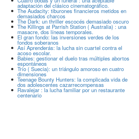
Cuatro bodas y un funeral : una aceptable
adaptación del clásico cinematográfico.
The Audacity: tiburones financieros metidos en
demasiados charcos
The Dark: un thriller escocés demasiado oscuro
The Killings at Parrish Station ( Australia) : una
masacre, dos líneas temporales.
El gran fondo: las inversiones verdes de los
fondos soberanos
Así Aprenderás: la lucha sin cuartel contra el
acoso escolar.
Babies: gestionar el duelo tras múltiples abortos
espontáneos
Trío ( Suecia): un triángulo amoroso en cuatro
dimensiones
Teenage Bounty Hunters: la complicada vida de
dos adolescentes cazarrecompensas
Ravalejar : la lucha familiar por un restaurante
centenario