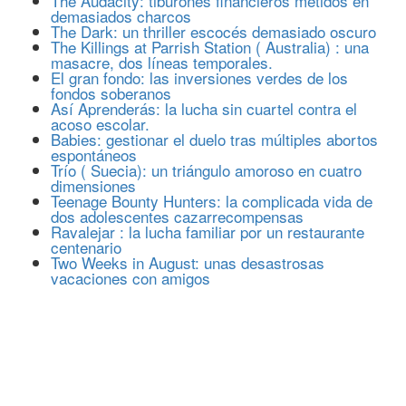
The Audacity: tiburones financieros metidos en
demasiados charcos
The Dark: un thriller escocés demasiado oscuro
The Killings at Parrish Station ( Australia) : una
masacre, dos líneas temporales.
El gran fondo: las inversiones verdes de los
fondos soberanos
Así Aprenderás: la lucha sin cuartel contra el
acoso escolar.
Babies: gestionar el duelo tras múltiples abortos
espontáneos
Trío ( Suecia): un triángulo amoroso en cuatro
dimensiones
Teenage Bounty Hunters: la complicada vida de
dos adolescentes cazarrecompensas
Ravalejar : la lucha familiar por un restaurante
centenario
Two Weeks in August: unas desastrosas
vacaciones con amigos