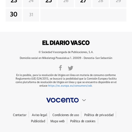
23
25
27
24
26
28
29
30
31
© Sociedad Vascongada de Publicaciones, S.A.
Domicilio social en Mikeletegi Pasealekua 1. 20009 - Donostia-San Sebastián
En lo posible, para la resolución de litigios en línea en materia de consumo conforme
Reglamento (UE) 524/2013, se buscará la posibilidad que la Comisión Europea facilita
como plataforma de resolución de litigios en línea y que se encuentra disponible en el
enlace
https://ec.europa.eu/consumers/odr
.
Contactar
Aviso legal
Condiciones de uso
Política de privacidad
Publicidad
Mapa web
Política de cookies