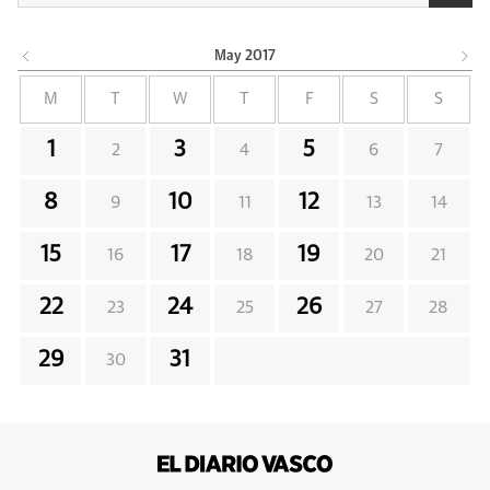
May
2017
M
T
W
T
F
S
S
1
3
5
2
4
6
7
8
10
12
9
11
13
14
15
17
19
16
18
20
21
22
24
26
23
25
27
28
29
31
30