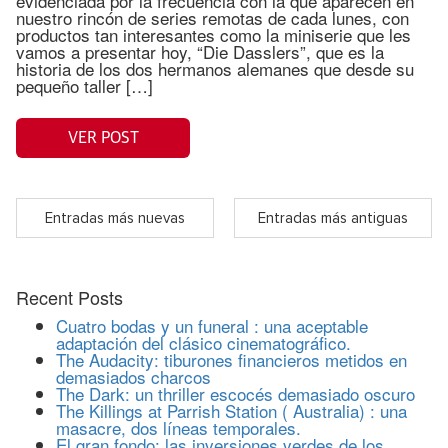
evidenciada por la frecuencia con la que aparecen en
nuestro rincón de series remotas de cada lunes, con
productos tan interesantes como la miniserie que les
vamos a presentar hoy, “Die Dasslers”, que es la
historia de los dos hermanos alemanes que desde su
pequeño taller […]
VER POST
Entradas más nuevas
Entradas más antiguas
Recent Posts
Cuatro bodas y un funeral : una aceptable
adaptación del clásico cinematográfico.
The Audacity: tiburones financieros metidos en
demasiados charcos
The Dark: un thriller escocés demasiado oscuro
The Killings at Parrish Station ( Australia) : una
masacre, dos líneas temporales.
El gran fondo: las inversiones verdes de los