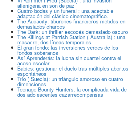
Vi Kommer i Fred (Suecia) : una invasión
alienígena en son de paz
Cuatro bodas y un funeral : una aceptable
adaptación del clásico cinematográfico.
The Audacity: tiburones financieros metidos en
demasiados charcos
The Dark: un thriller escocés demasiado oscuro
The Killings at Parrish Station ( Australia) : una
masacre, dos líneas temporales.
El gran fondo: las inversiones verdes de los
fondos soberanos
Así Aprenderás: la lucha sin cuartel contra el
acoso escolar.
Babies: gestionar el duelo tras múltiples abortos
espontáneos
Trío ( Suecia): un triángulo amoroso en cuatro
dimensiones
Teenage Bounty Hunters: la complicada vida de
dos adolescentes cazarrecompensas