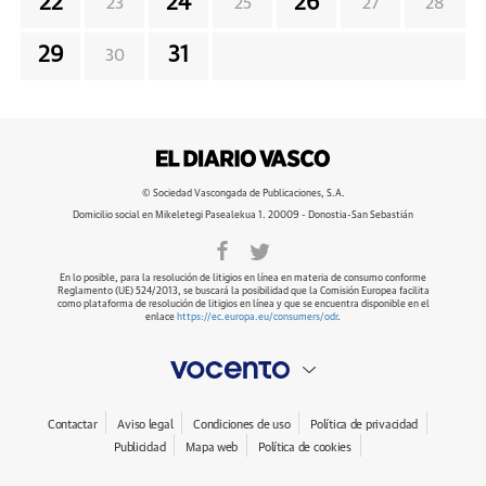
22
24
26
23
25
27
28
29
31
30
© Sociedad Vascongada de Publicaciones, S.A.
Domicilio social en Mikeletegi Pasealekua 1. 20009 - Donostia-San Sebastián
En lo posible, para la resolución de litigios en línea en materia de consumo conforme
Reglamento (UE) 524/2013, se buscará la posibilidad que la Comisión Europea facilita
como plataforma de resolución de litigios en línea y que se encuentra disponible en el
enlace
https://ec.europa.eu/consumers/odr
.
Contactar
Aviso legal
Condiciones de uso
Política de privacidad
Publicidad
Mapa web
Política de cookies