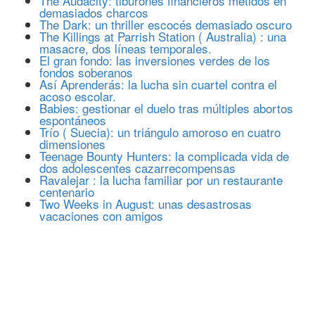
The Audacity: tiburones financieros metidos en
demasiados charcos
The Dark: un thriller escocés demasiado oscuro
The Killings at Parrish Station ( Australia) : una
masacre, dos líneas temporales.
El gran fondo: las inversiones verdes de los
fondos soberanos
Así Aprenderás: la lucha sin cuartel contra el
acoso escolar.
Babies: gestionar el duelo tras múltiples abortos
espontáneos
Trío ( Suecia): un triángulo amoroso en cuatro
dimensiones
Teenage Bounty Hunters: la complicada vida de
dos adolescentes cazarrecompensas
Ravalejar : la lucha familiar por un restaurante
centenario
Two Weeks in August: unas desastrosas
vacaciones con amigos