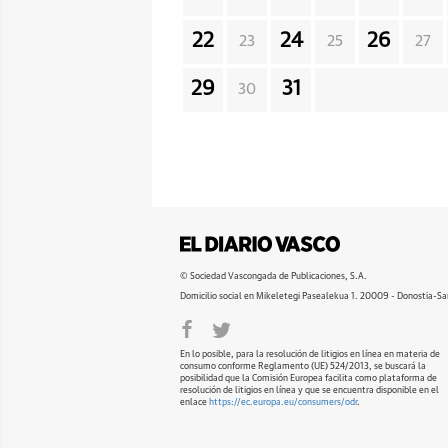
22
24
26
23
25
27
29
31
30
© Sociedad Vascongada de Publicaciones, S.A.
Domicilio social en Mikeletegi Pasealekua 1. 20009 - Donostia-Sa
En lo posible, para la resolución de litigios en línea en materia de
consumo conforme Reglamento (UE) 524/2013, se buscará la
posibilidad que la Comisión Europea facilita como plataforma de
resolución de litigios en línea y que se encuentra disponible en el
enlace
https://ec.europa.eu/consumers/odr
.