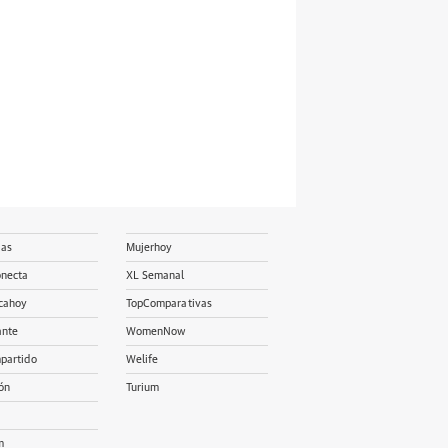
ias
Mujerhoy
onecta
XL Semanal
cahoy
TopComparativas
ante
WomenNow
partido
Welife
ón
Turium
m