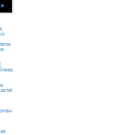
a
co
ieros
os
(
líneas
os
uartel
s
moroso
sas