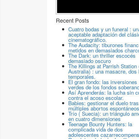
Recent Posts
Cuatro bodas y un funeral : un
aceptable adaptación del clási
cinematográfico.
The Audacity: tiburones financ
metidos en demasiados charc
The Dark: un thriller escocés
demasiado oscuro
The Killings at Parrish Station 
Australia) : una masacre, dos 
temporales.
El gran fondo: las inversiones
verdes de los fondos soberan
Así Aprenderás: la lucha sin c
contra el acoso escolar.
Babies: gestionar el duelo tras
múltiples abortos espontáneo
Trío ( Suecia): un triángulo a
en cuatro dimensiones
Teenage Bounty Hunters: la
complicada vida de dos
adolescentes cazarrecompen