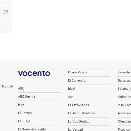
28
Diario Vasco
Leonotic
El Comercio
Burgosc
n Sebastián
ABC
Ideal
Salaman
ABC Sevilla
Sur
Todoalic
Hoy
Las Provincias
Piso Com
El Correo
El Diario Montañés
Autocasi
La Rioja
La Voz Digital
Oferplan
El Norte de Castilla
La Verdad
Pisos.co