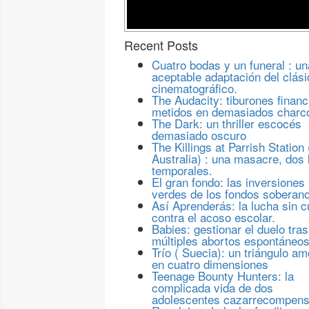
Recent Posts
Cuatro bodas y un funeral : un
aceptable adaptación del clási
cinematográfico.
The Audacity: tiburones financ
metidos en demasiados charc
The Dark: un thriller escocés
demasiado oscuro
The Killings at Parrish Station 
Australia) : una masacre, dos 
temporales.
El gran fondo: las inversiones
verdes de los fondos soberan
Así Aprenderás: la lucha sin c
contra el acoso escolar.
Babies: gestionar el duelo tras
múltiples abortos espontáneo
Trío ( Suecia): un triángulo a
en cuatro dimensiones
Teenage Bounty Hunters: la
complicada vida de dos
adolescentes cazarrecompen