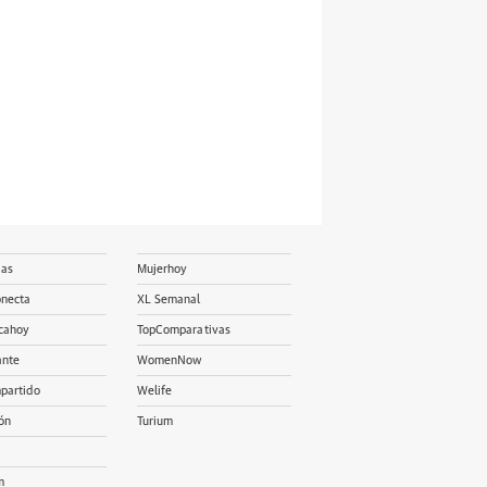
ias
Mujerhoy
onecta
XL Semanal
cahoy
TopComparativas
ante
WomenNow
partido
Welife
ón
Turium
m