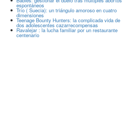
Babies: gestionar el duelo tras múltiples abortos
espontáneos
Trío ( Suecia): un triángulo amoroso en cuatro
dimensiones
Teenage Bounty Hunters: la complicada vida de
dos adolescentes cazarrecompensas
Ravalejar : la lucha familiar por un restaurante
centenario