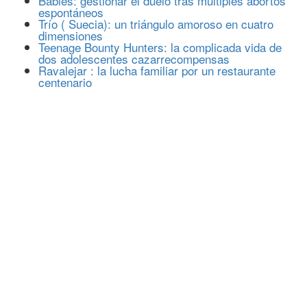
Babies: gestionar el duelo tras múltiples abortos
espontáneos
Trío ( Suecia): un triángulo amoroso en cuatro
dimensiones
Teenage Bounty Hunters: la complicada vida de
dos adolescentes cazarrecompensas
Ravalejar : la lucha familiar por un restaurante
centenario