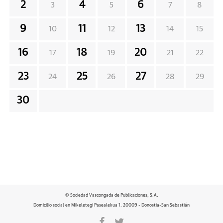
2
4
6
3
5
7
8
9
11
13
10
12
14
15
16
18
20
17
19
21
22
23
25
27
24
26
28
29
30
© Sociedad Vascongada de Publicaciones, S.A.
Domicilio social en Mikeletegi Pasealekua 1. 20009 - Donostia-San Sebastián