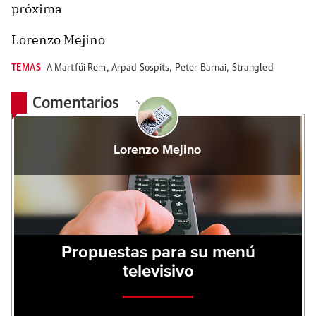
próxima
Lorenzo Mejino
TEMAS
A Martfüi Rem
,
Arpad Sospits
,
Peter Barnai
,
Strangled
Comentarios
Lorenzo Mejino
Propuestas para su menú
televisivo