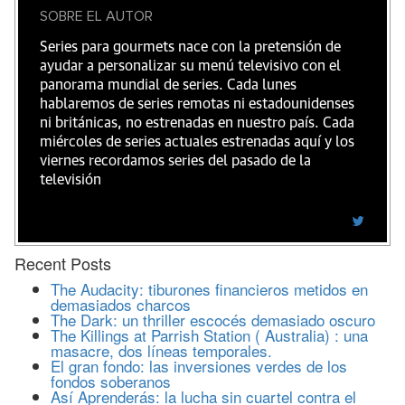
SOBRE EL AUTOR
Series para gourmets nace con la pretensión de
ayudar a personalizar su menú televisivo con el
panorama mundial de series. Cada lunes
hablaremos de series remotas ni estadounidenses
ni británicas, no estrenadas en nuestro país. Cada
miércoles de series actuales estrenadas aquí y los
viernes recordamos series del pasado de la
televisión
Recent Posts
The Audacity: tiburones financieros metidos en
demasiados charcos
The Dark: un thriller escocés demasiado oscuro
The Killings at Parrish Station ( Australia) : una
masacre, dos líneas temporales.
El gran fondo: las inversiones verdes de los
fondos soberanos
Así Aprenderás: la lucha sin cuartel contra el