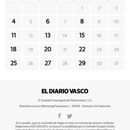
1
2
3
4
6
8
5
7
9
10
11
13
15
12
14
16
17
18
20
22
19
21
23
24
25
27
29
26
28
30
31
© Sociedad Vascongada de Publicaciones, S.A.
Domicilio social en Mikeletegi Pasealekua 1. 20009 - Donostia-San Sebastián
En lo posible, para la resolución de litigios en línea en materia de consumo conforme
Reglamento (UE) 524/2013, se buscará la posibilidad que la Comisión Europea facilita