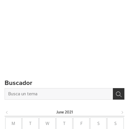
Buscador
June
2021
M
T
W
T
F
S
S