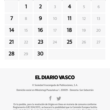
1
2
4
3
5
6
7
9
11
8
10
12
13
14
16
18
15
17
19
20
21
23
25
22
24
26
27
28
30
29
© Sociedad Vascongada de Publicaciones, S.A.
Domicilio social en Mikeletegi Pasealekua 1. 20009 - Donostia-San Sebastián
En lo posible, para la resolución de litigios en línea en materia de consumo conforme
Reglamento (UE) 524/2013, se buscará la posibilidad que la Comisión Europea facilita