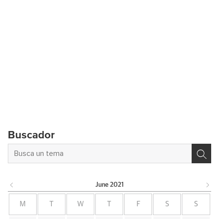
Buscador
June
2021
M
T
W
T
F
S
S