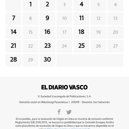
1
2
4
3
5
6
7
9
11
8
10
12
13
14
16
18
15
17
19
20
21
23
25
22
24
26
27
28
30
29
© Sociedad Vascongada de Publicaciones, S.A.
Domicilio social en Mikeletegi Pasealekua 1. 20009 - Donostia-San Sebastián
En lo posible, para la resolución de litigios en línea en materia de consumo conforme
Reglamento (UE) 524/2013, se buscará la posibilidad que la Comisión Europea facilita
como plataforma de resolución de litigios en línea y que se encuentra disponible en el