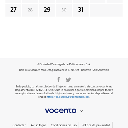
27
29
31
28
30
© Sociedad Vascongada de Publicaciones, S.A.
Domicilio social en Mikeletegi Pasealekua 1. 20009 - Donostia-San Sebastián
En lo posible, para la resolución de litigios en línea en materia de consumo conforme
Reglamento (UE) 524/2013, se buscará la posibilidad que la Comisión Europea facilita
como plataforma de resolución de litigios en línea y que se encuentra disponible en el
enlace
https://ec.europa.eu/consumers/odr
.
Contactar
Aviso legal
Condiciones de uso
Política de privacidad