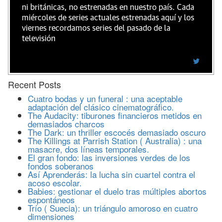
ni británicas, no estrenadas en nuestro país. Cada
miércoles de series actuales estrenadas aquí y los
viernes recordamos series del pasado de la
televisión
Recent Posts
Cuatro bodas y un funeral : una aceptable
adaptación del clásico cinematográfico.
The Audacity: tiburones financieros metidos en
demasiados charcos
The Dark: un thriller escocés demasiado oscuro
The Killings at Parrish Station ( Australia) : una
masacre, dos líneas temporales.
El gran fondo: las inversiones verdes de los
fondos soberanos
Así Aprenderás: la lucha sin cuartel contra el
acoso escolar.
Babies: gestionar el duelo tras múltiples abortos
espontáneos
Trío ( Suecia): un triángulo amoroso en cuatro
dimensiones