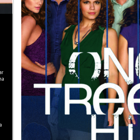
ar
ma
a