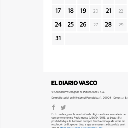
17
18
19
21
20
22
24
25
26
28
27
29
31
© Sociedad Vascongada de Publicaciones, S.A.
Domicilio social en Mikeletegi Pasealekua 1. 20009 - Donostia-Sa
En lo posible, para la resolución de litigios en línea en materia de
consumo conforme Reglamento (UE) 524/2013, se buscará la
posibilidad que la Comisión Europea facilita como plataforma de
resolución de litigios en línea y que se encuentra disponible en el