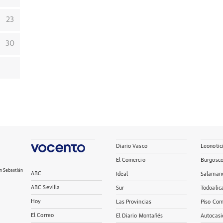
23
30
Diario Vasco
Leonotic
El Comercio
Burgosc
n Sebastián
ABC
Ideal
Salaman
ABC Sevilla
Sur
Todoalic
Hoy
Las Provincias
Piso Com
El Correo
El Diario Montañés
Autocasi