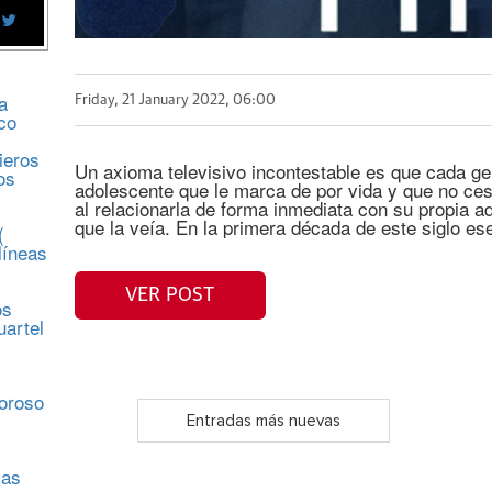
a
Friday, 21 January 2022, 06:00
co
ieros
Un axioma televisivo incontestable es que cada gen
os
adolescente que le marca de por vida y que no ces
al relacionarla de forma inmediata con su propia a
que la veía. En la primera década de este siglo es
(
líneas
VER POST
os
uartel
s
moroso
Entradas más nuevas
sas