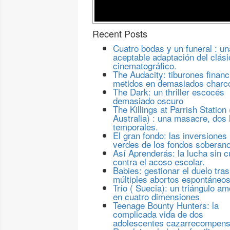
Recent Posts
Cuatro bodas y un funeral : un
aceptable adaptación del clási
cinematográfico.
The Audacity: tiburones financ
metidos en demasiados charc
The Dark: un thriller escocés
demasiado oscuro
The Killings at Parrish Station 
Australia) : una masacre, dos 
temporales.
El gran fondo: las inversiones
verdes de los fondos soberan
Así Aprenderás: la lucha sin c
contra el acoso escolar.
Babies: gestionar el duelo tras
múltiples abortos espontáneo
Trío ( Suecia): un triángulo a
en cuatro dimensiones
Teenage Bounty Hunters: la
complicada vida de dos
adolescentes cazarrecompen