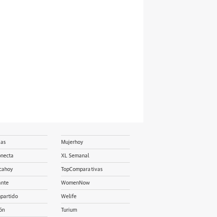
ias
Mujerhoy
onecta
XL Semanal
cahoy
TopComparativas
ante
WomenNow
partido
Welife
ón
Turium