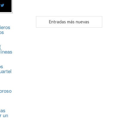
Entradas más nuevas
ieros
os
(
líneas
os
uartel
s
moroso
sas
r un