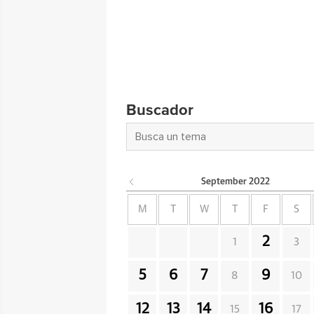
Buscador
September
2022
M
T
W
T
F
S
2
1
3
5
6
7
9
8
10
12
13
14
16
15
17