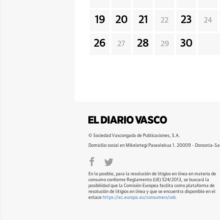
19
20
21
23
22
24
26
28
30
27
29
© Sociedad Vascongada de Publicaciones, S.A.
Domicilio social en Mikeletegi Pasealekua 1. 20009 - Donostia-Sa
En lo posible, para la resolución de litigios en línea en materia de
consumo conforme Reglamento (UE) 524/2013, se buscará la
posibilidad que la Comisión Europea facilita como plataforma de
resolución de litigios en línea y que se encuentra disponible en el
enlace
https://ec.europa.eu/consumers/odr
.