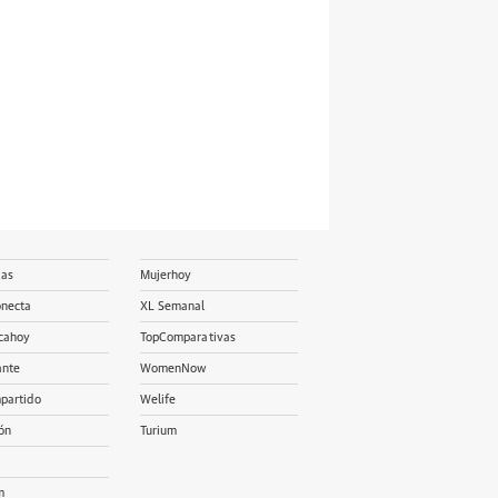
ias
Mujerhoy
onecta
XL Semanal
cahoy
TopComparativas
ante
WomenNow
partido
Welife
ón
Turium
m