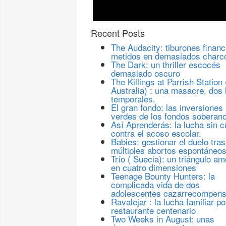
Recent Posts
The Audacity: tiburones financ
metidos en demasiados charc
The Dark: un thriller escocés
demasiado oscuro
The Killings at Parrish Station 
Australia) : una masacre, dos 
temporales.
El gran fondo: las inversiones
verdes de los fondos soberan
Así Aprenderás: la lucha sin c
contra el acoso escolar.
Babies: gestionar el duelo tras
múltiples abortos espontáneo
Trío ( Suecia): un triángulo a
en cuatro dimensiones
Teenage Bounty Hunters: la
complicada vida de dos
adolescentes cazarrecompen
Ravalejar : la lucha familiar po
restaurante centenario
Two Weeks in August: unas