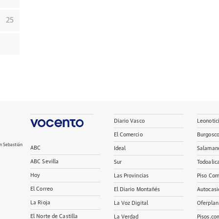
25
Diario Vasco
Leonotic
El Comercio
Burgosc
n Sebastián
ABC
Ideal
Salaman
ABC Sevilla
Sur
Todoalic
Hoy
Las Provincias
Piso Com
El Correo
El Diario Montañés
Autocasi
La Rioja
La Voz Digital
Oferplan
El Norte de Castilla
La Verdad
Pisos.co