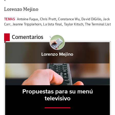
Lorenzo Mejino
TEMAS
Antoine Fuqua
,
Chris Pratt
,
Constance Wu
,
David DiGilio
,
Jack
Carr
,
Jeanne Tripplehorn
,
La lista final
,
Taylor Kitsch
,
The Terminal List
Comentarios
Lorenzo Mejino
Propuestas para su menú
televisivo