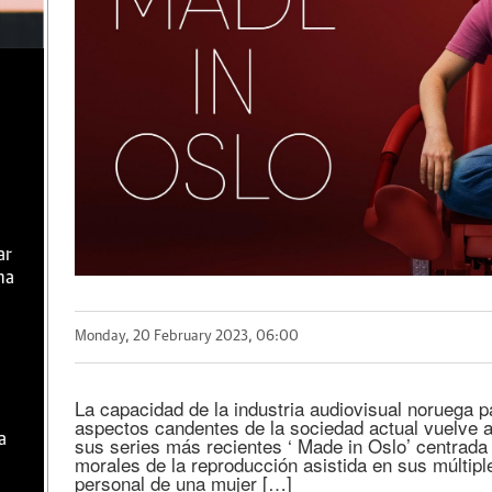
ar
ma
Monday, 20 February 2023, 06:00
La capacidad de la industria audiovisual noruega p
aspectos candentes de la sociedad actual vuelve 
a
sus series más recientes ‘ Made in Oslo’ centrada 
morales de la reproducción asistida en sus múltipl
personal de una mujer […]