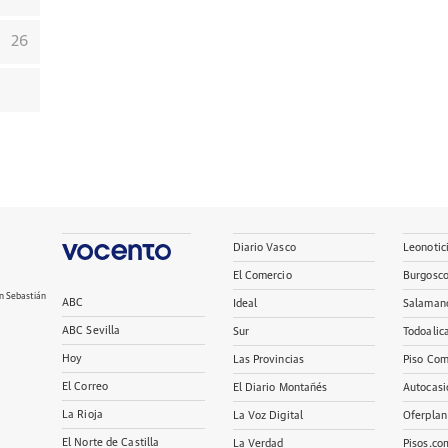
26
Diario Vasco
Leonotic
El Comercio
Burgosc
n Sebastián
ABC
Ideal
Salaman
ABC Sevilla
Sur
Todoalic
Hoy
Las Provincias
Piso Com
El Correo
El Diario Montañés
Autocasi
La Rioja
La Voz Digital
Oferplan
El Norte de Castilla
La Verdad
Pisos.co