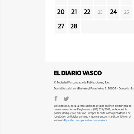
20
21
22
24
23
25
27
28
© Sociedad Vascongada de Publicaciones, S.A.
Domicilio social en Mikeletegi Pasealekua 1. 20009 - Donostia-Sa
En lo posible, para la resolución de litigios en línea en materia de
consumo conforme Reglamento (UE) 524/2013, se buscará la
posibilidad que la Comisión Europea facilita como plataforma de
resolución de litigios en línea y que se encuentra disponible en el
enlace
https://ec.europa.eu/consumers/odr
.