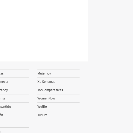
ias
Mujerhoy
onecta
XL Semanal
cahoy
TopComparativas
ante
WomenNow
partido
Welife
ón
Turium
m