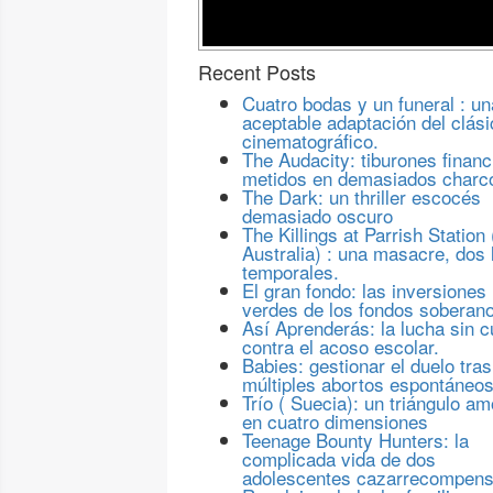
Recent Posts
Cuatro bodas y un funeral : un
aceptable adaptación del clási
cinematográfico.
The Audacity: tiburones financ
metidos en demasiados charc
The Dark: un thriller escocés
demasiado oscuro
The Killings at Parrish Station 
Australia) : una masacre, dos 
temporales.
El gran fondo: las inversiones
verdes de los fondos soberan
Así Aprenderás: la lucha sin c
contra el acoso escolar.
Babies: gestionar el duelo tras
múltiples abortos espontáneo
Trío ( Suecia): un triángulo a
en cuatro dimensiones
Teenage Bounty Hunters: la
complicada vida de dos
adolescentes cazarrecompen