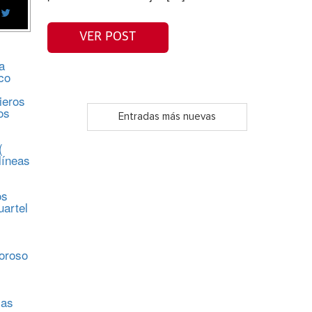
VER POST
a
co
ieros
os
Entradas más nuevas
(
líneas
os
uartel
s
moroso
sas