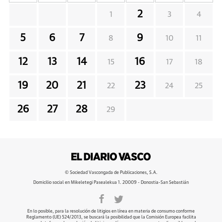
2
1
3
4
5
6
7
9
8
10
11
12
13
14
16
15
17
18
19
20
21
23
22
24
25
26
27
28
29
© Sociedad Vascongada de Publicaciones, S.A.
Domicilio social en Mikeletegi Pasealekua 1. 20009 - Donostia-San Sebastián
En lo posible, para la resolución de litigios en línea en materia de consumo conforme
Reglamento (UE) 524/2013, se buscará la posibilidad que la Comisión Europea facilita