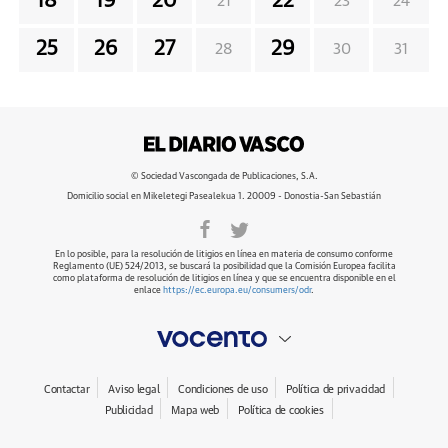
18
19
20
22
21
23
24
25
26
27
29
28
30
31
© Sociedad Vascongada de Publicaciones, S.A.
Domicilio social en Mikeletegi Pasealekua 1. 20009 - Donostia-San Sebastián
En lo posible, para la resolución de litigios en línea en materia de consumo conforme
Reglamento (UE) 524/2013, se buscará la posibilidad que la Comisión Europea facilita
como plataforma de resolución de litigios en línea y que se encuentra disponible en el
enlace
https://ec.europa.eu/consumers/odr
.
Contactar
Aviso legal
Condiciones de uso
Política de privacidad
Publicidad
Mapa web
Política de cookies