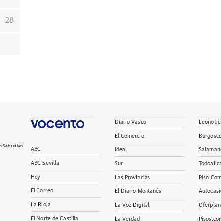
28
Diario Vasco
Leonotic
El Comercio
Burgosc
n Sebastián
ABC
Ideal
Salaman
ABC Sevilla
Sur
Todoalic
Hoy
Las Provincias
Piso Com
El Correo
El Diario Montañés
Autocasi
La Rioja
La Voz Digital
Oferplan
El Norte de Castilla
La Verdad
Pisos.co