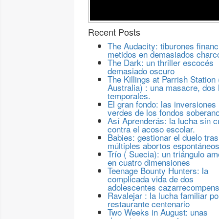
Recent Posts
The Audacity: tiburones financ
metidos en demasiados charc
The Dark: un thriller escocés
demasiado oscuro
The Killings at Parrish Station 
Australia) : una masacre, dos 
temporales.
El gran fondo: las inversiones
verdes de los fondos soberan
Así Aprenderás: la lucha sin c
contra el acoso escolar.
Babies: gestionar el duelo tras
múltiples abortos espontáneo
Trío ( Suecia): un triángulo a
en cuatro dimensiones
Teenage Bounty Hunters: la
complicada vida de dos
adolescentes cazarrecompen
Ravalejar : la lucha familiar po
restaurante centenario
Two Weeks in August: unas