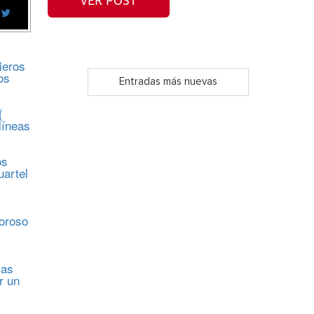
VER POST
ieros
os
Entradas más nuevas
(
líneas
os
uartel
s
moroso
sas
r un