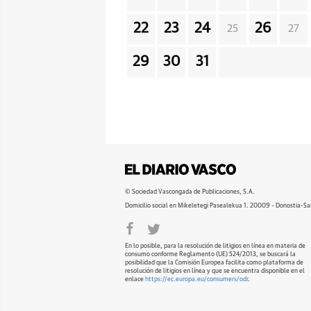
22
23
24
26
25
27
29
30
31
© Sociedad Vascongada de Publicaciones, S.A.
Domicilio social en Mikeletegi Pasealekua 1. 20009 - Donostia-Sa
En lo posible, para la resolución de litigios en línea en materia de
consumo conforme Reglamento (UE) 524/2013, se buscará la
posibilidad que la Comisión Europea facilita como plataforma de
resolución de litigios en línea y que se encuentra disponible en el
enlace
https://ec.europa.eu/consumers/odr
.