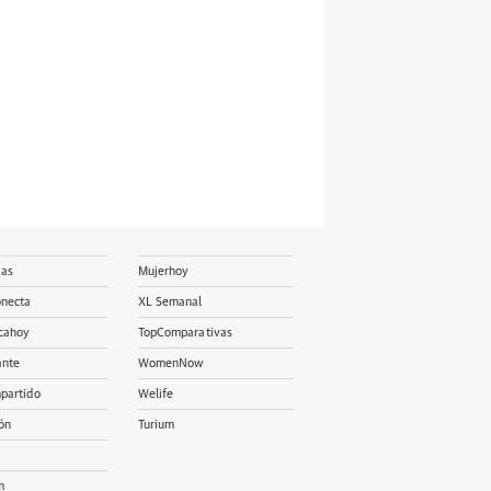
ias
Mujerhoy
onecta
XL Semanal
cahoy
TopComparativas
ante
WomenNow
partido
Welife
ón
Turium
m