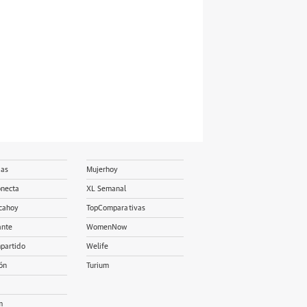
ias
Mujerhoy
onecta
XL Semanal
cahoy
TopComparativas
ante
WomenNow
partido
Welife
ón
Turium
m