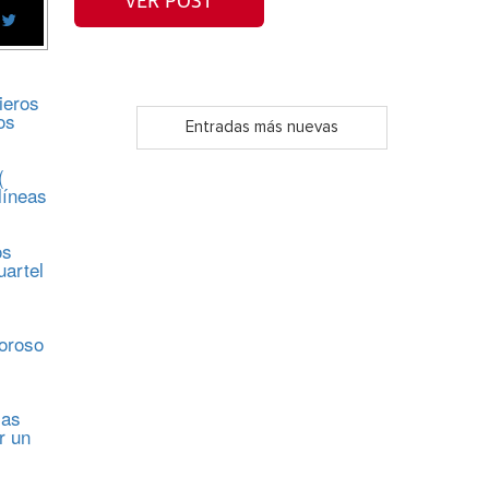
VER POST
ieros
os
Entradas más nuevas
(
líneas
os
uartel
s
moroso
sas
r un