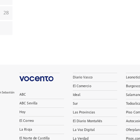
28
Diario Vasco
Leonotic
El Comercio
Burgosc
n Sebastián
ABC
Ideal
Salaman
ABC Sevilla
Sur
Todoalic
Hoy
Las Provincias
Piso Com
El Correo
El Diario Montañés
Autocasi
La Rioja
La Voz Digital
Oferplan
El Norte de Castilla
La Verdad
Pisos.co