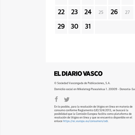
22
23
24
26
25
27
29
30
31
© Sociedad Vascongada de Publicaciones, S.A.
Domicilio social en Mikeletegi Pasealekua 1. 20009 - Donostia-Sa
En lo posible, para la resolución de litigios en línea en materia de
consumo conforme Reglamento (UE) 524/2013, se buscará la
posibilidad que la Comisión Europea facilita como plataforma de
resolución de litigios en línea y que se encuentra disponible en el
enlace
https://ec.europa.eu/consumers/odr
.