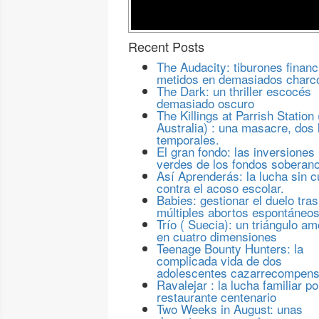
Recent Posts
The Audacity: tiburones financ
metidos en demasiados charc
The Dark: un thriller escocés
demasiado oscuro
The Killings at Parrish Station 
Australia) : una masacre, dos 
temporales.
El gran fondo: las inversiones
verdes de los fondos soberan
Así Aprenderás: la lucha sin c
contra el acoso escolar.
Babies: gestionar el duelo tras
múltiples abortos espontáneo
Trío ( Suecia): un triángulo a
en cuatro dimensiones
Teenage Bounty Hunters: la
complicada vida de dos
adolescentes cazarrecompen
Ravalejar : la lucha familiar po
restaurante centenario
Two Weeks in August: unas