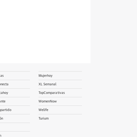
ias
Mujerhoy
onecta
XL Semanal
cahoy
TopComparativas
ante
WomenNow
partido
Welife
ón
Turium
m