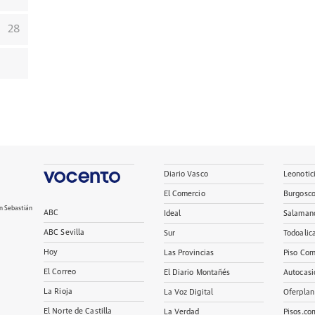
28
Diario Vasco
Leonotic
El Comercio
Burgosc
n Sebastián
ABC
Ideal
Salaman
ABC Sevilla
Sur
Todoalic
Hoy
Las Provincias
Piso Com
El Correo
El Diario Montañés
Autocasi
La Rioja
La Voz Digital
Oferplan
El Norte de Castilla
La Verdad
Pisos.co