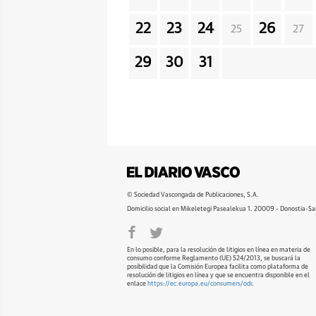
22
23
24
26
25
27
29
30
31
© Sociedad Vascongada de Publicaciones, S.A.
Domicilio social en Mikeletegi Pasealekua 1. 20009 - Donostia-Sa
En lo posible, para la resolución de litigios en línea en materia de
consumo conforme Reglamento (UE) 524/2013, se buscará la
posibilidad que la Comisión Europea facilita como plataforma de
resolución de litigios en línea y que se encuentra disponible en el
enlace
https://ec.europa.eu/consumers/odr
.