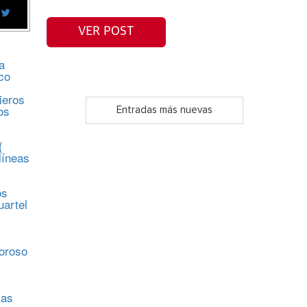
VER POST
a
co
ieros
os
Entradas más nuevas
(
líneas
os
uartel
s
moroso
sas