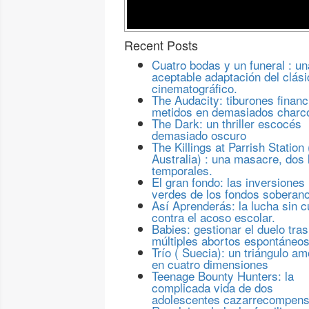
Recent Posts
Cuatro bodas y un funeral : un
aceptable adaptación del clási
cinematográfico.
The Audacity: tiburones financ
metidos en demasiados charc
The Dark: un thriller escocés
demasiado oscuro
The Killings at Parrish Station 
Australia) : una masacre, dos 
temporales.
El gran fondo: las inversiones
verdes de los fondos soberan
Así Aprenderás: la lucha sin c
contra el acoso escolar.
Babies: gestionar el duelo tras
múltiples abortos espontáneo
Trío ( Suecia): un triángulo a
en cuatro dimensiones
Teenage Bounty Hunters: la
complicada vida de dos
adolescentes cazarrecompen