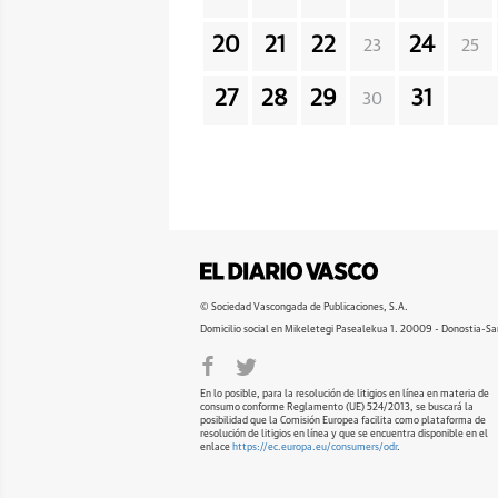
20
21
22
24
23
25
27
28
29
31
30
© Sociedad Vascongada de Publicaciones, S.A.
Domicilio social en Mikeletegi Pasealekua 1. 20009 - Donostia-Sa
En lo posible, para la resolución de litigios en línea en materia de
consumo conforme Reglamento (UE) 524/2013, se buscará la
posibilidad que la Comisión Europea facilita como plataforma de
resolución de litigios en línea y que se encuentra disponible en el
enlace
https://ec.europa.eu/consumers/odr
.