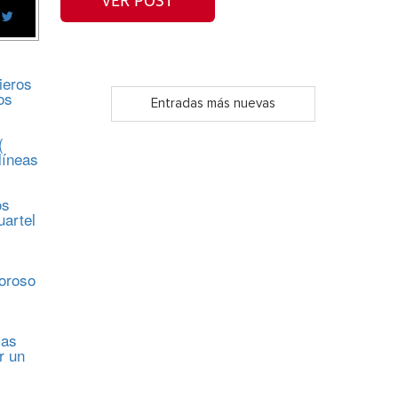
VER POST
ieros
os
Entradas más nuevas
(
líneas
os
uartel
s
moroso
sas
r un