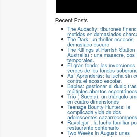
Recent Posts
The Audacity: tiburones financ
metidos en demasiados charc
The Dark: un thriller escocés
demasiado oscuro
The Killings at Parrish Station 
Australia) : una masacre, dos 
temporales.
El gran fondo: las inversiones
verdes de los fondos soberan
Así Aprenderás: la lucha sin c
contra el acoso escolar.
Babies: gestionar el duelo tras
múltiples abortos espontáneo
Trío ( Suecia): un triángulo a
en cuatro dimensiones
Teenage Bounty Hunters: la
complicada vida de dos
adolescentes cazarrecompen
Ravalejar : la lucha familiar po
restaurante centenario
Two Weeks in August: unas