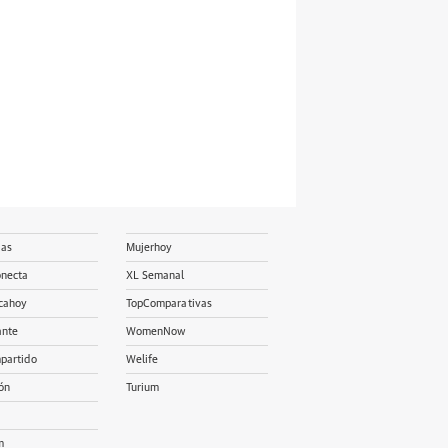
ias
Mujerhoy
onecta
XL Semanal
cahoy
TopComparativas
ante
WomenNow
partido
Welife
ón
Turium
m