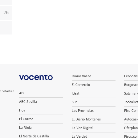
26
Diario Vasco
Leonotic
El Comercio
Burgosc
n Sebastián
ABC
Ideal
Salaman
ABC Sevilla
Sur
Todoalic
Hoy
Las Provincias
Piso Com
El Correo
El Diario Montañés
Autocasi
La Rioja
La Voz Digital
Oferplan
El Norte de Castilla
La Verdad
Pisos.co