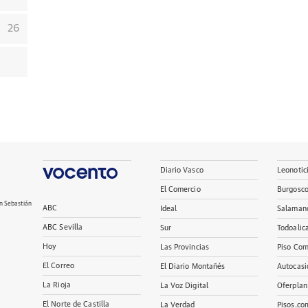
26
Diario Vasco
Leonotic
El Comercio
Burgosc
n Sebastián
ABC
Ideal
Salaman
ABC Sevilla
Sur
Todoalic
Hoy
Las Provincias
Piso Com
El Correo
El Diario Montañés
Autocasi
La Rioja
La Voz Digital
Oferplan
El Norte de Castilla
La Verdad
Pisos.co