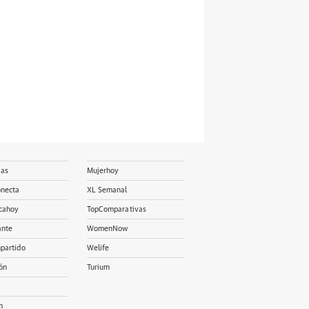
ias
Mujerhoy
onecta
XL Semanal
cahoy
TopComparativas
ante
WomenNow
partido
Welife
ón
Turium
m