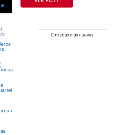
VER POST
a
co
Entradas más nuevas
ieros
os
(
líneas
os
uartel
s
moroso
sas