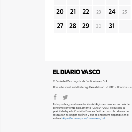
20
21
22
24
23
25
27
28
29
31
30
© Sociedad Vascongada de Publicaciones, S.A.
Domicilio social en Mikeletegi Pasealekua 1. 20009 - Donostia-Sa
En lo posible, para la resolución de litigios en línea en materia de
consumo conforme Reglamento (UE) 524/2013, se buscará la
posibilidad que la Comisión Europea facilita como plataforma de
resolución de litigios en línea y que se encuentra disponible en el
enlace
https://ec.europa.eu/consumers/odr
.