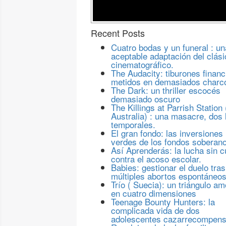
Recent Posts
Cuatro bodas y un funeral : un
aceptable adaptación del clási
cinematográfico.
The Audacity: tiburones financ
metidos en demasiados charc
The Dark: un thriller escocés
demasiado oscuro
The Killings at Parrish Station 
Australia) : una masacre, dos 
temporales.
El gran fondo: las inversiones
verdes de los fondos soberan
Así Aprenderás: la lucha sin c
contra el acoso escolar.
Babies: gestionar el duelo tras
múltiples abortos espontáneo
Trío ( Suecia): un triángulo a
en cuatro dimensiones
Teenage Bounty Hunters: la
complicada vida de dos
adolescentes cazarrecompen