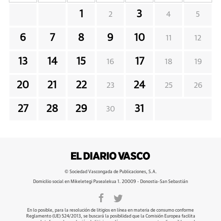
1
3
2
4
5
6
7
8
9
10
11
12
13
14
15
17
16
18
19
20
21
22
24
23
25
26
27
28
29
31
30
© Sociedad Vascongada de Publicaciones, S.A.
Domicilio social en Mikeletegi Pasealekua 1. 20009 - Donostia-San Sebastián
En lo posible, para la resolución de litigios en línea en materia de consumo conforme
Reglamento (UE) 524/2013, se buscará la posibilidad que la Comisión Europea facilita