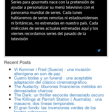
Series para gourmets nace con la pretensión de
ayudar a personalizar su menú televisivo con el
panorama mundial de series. Cada lunes
hablaremos de series remotas ni estadounidenses
ni británicas, no estrenadas en nuestro país. Cada
miércoles de series actuales estrenadas aquí y los
viernes recordamos series del pasado de la
televisión
Recent Posts
Vi Kommer i Fred (Suecia) : una invasión
alienígena en son de paz
Cuatro bodas y un funeral : una aceptable
adaptación del clásico cinematográfico.
The Audacity: tiburones financieros metidos en
demasiados charcos
The Dark: un thriller escocés demasiado oscuro
The Killings at Parrish Station ( Australia) : una
masacre, dos líneas temporales.
El gran fondo: las inversiones verdes de los
fondos soberanos