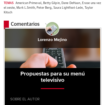
TEMAS
American Primeval
,
Betty Gilpin
,
Dane DeHaan
,
Erase una vez
el oeste
,
Mark L.Smith
,
Peter Berg
,
Saura Lightfoot-León
,
Taylor
Kitsch
Comentarios
Lorenzo Mejino
Propuestas para su menú
televisivo
SOBRE EL AUTOR