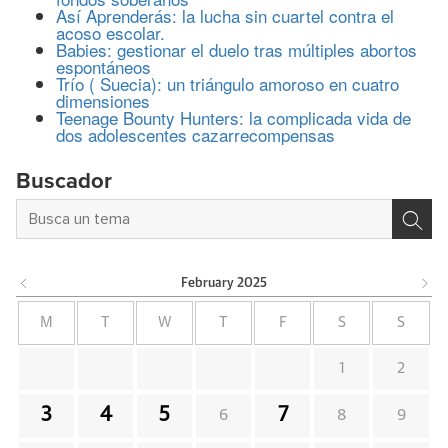
Así Aprenderás: la lucha sin cuartel contra el
acoso escolar.
Babies: gestionar el duelo tras múltiples abortos
espontáneos
Trío ( Suecia): un triángulo amoroso en cuatro
dimensiones
Teenage Bounty Hunters: la complicada vida de
dos adolescentes cazarrecompensas
Buscador
February
2025
M
T
W
T
F
S
S
1
2
3
4
5
7
6
8
9