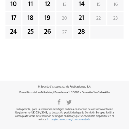
10
11
12
14
13
15
16
17
18
19
21
20
22
23
24
25
26
28
27
© Sociedad Vascongada de Publicaciones, S.A.
Domicilio social en Mikeletegi Pasealekua 1. 20009 - Donostia-San Sebastián
En lo posible, para la resolución de litigios en línea en materia de consumo conforme
Reglamento (UE) 524/2013, se buscará la posibilidad que la Comisión Europea facilita
como plataforma de resolución de litigios en línea y que se encuentra disponible en el
enlace
https://ec.europa.eu/consumers/odr
.