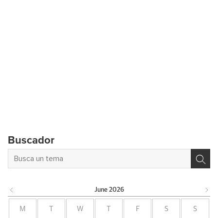
Buscador
June
2026
M
T
W
T
F
S
S