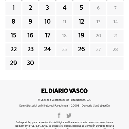
1
2
3
4
5
6
7
8
9
10
12
11
13
14
15
16
17
19
18
20
21
22
23
24
26
25
27
28
29
30
© Sociedad Vascongada de Publicaciones, S.A.
Domicilio social en Mikeletegi Pasealekua 1. 20009 - Donostia-San Sebastián
En lo posible, para la resolución de litigios en línea en materia de consumo conforme
Reglamento (UE) 524/2013, se buscará la posibilidad que la Comisión Europea facilita