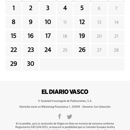
1
2
3
4
5
6
7
8
9
10
12
11
13
14
15
16
17
19
18
20
21
22
23
24
26
25
27
28
29
30
© Sociedad Vascongada de Publicaciones, S.A.
Domicilio social en Mikeletegi Pasealekua 1. 20009 - Donostia-San Sebastián
En lo posible, para la resolución de litigios en línea en materia de consumo conforme
Reglamento (UE) 524/2013, se buscará la posibilidad que la Comisión Europea facilita