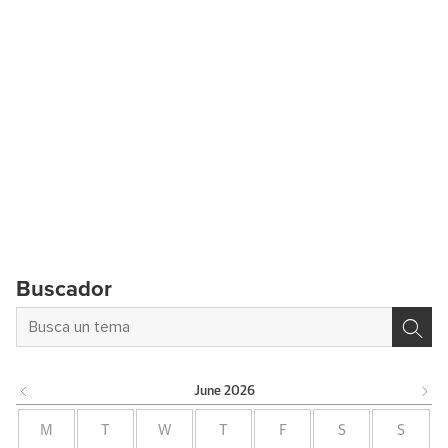
Buscador
June
2026
M
T
W
T
F
S
S