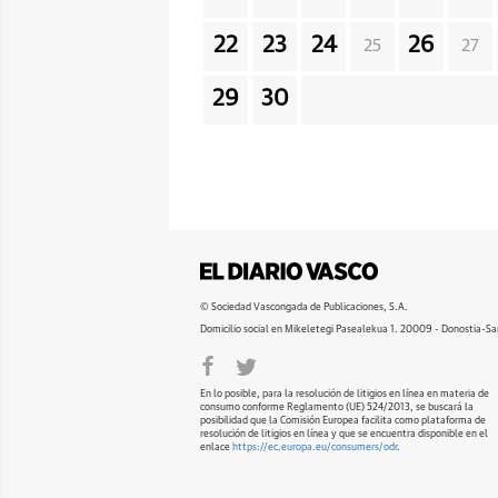
22
23
24
26
25
27
29
30
© Sociedad Vascongada de Publicaciones, S.A.
Domicilio social en Mikeletegi Pasealekua 1. 20009 - Donostia-Sa
En lo posible, para la resolución de litigios en línea en materia de
consumo conforme Reglamento (UE) 524/2013, se buscará la
posibilidad que la Comisión Europea facilita como plataforma de
resolución de litigios en línea y que se encuentra disponible en el
enlace
https://ec.europa.eu/consumers/odr
.