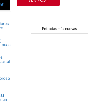
VER POST
ieros
os
Entradas más nuevas
(
líneas
os
uartel
s
moroso
sas
r un