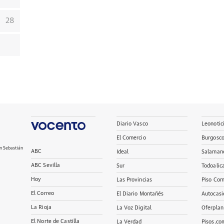
28
Diario Vasco
Leonotic
El Comercio
Burgosc
n Sebastián
ABC
Ideal
Salaman
ABC Sevilla
Sur
Todoalic
Hoy
Las Provincias
Piso Com
El Correo
El Diario Montañés
Autocasi
La Rioja
La Voz Digital
Oferplan
El Norte de Castilla
La Verdad
Pisos.co