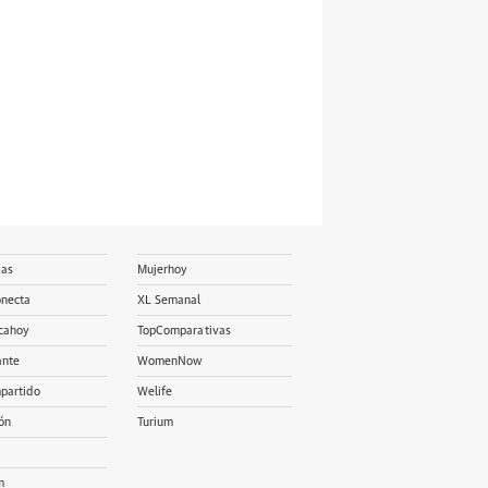
ias
Mujerhoy
onecta
XL Semanal
cahoy
TopComparativas
ante
WomenNow
partido
Welife
ón
Turium
m