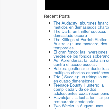
Recent Posts
The Audacity: tiburones financ
metidos en demasiados charc
The Dark: un thriller escocés
demasiado oscuro
The Killings at Parrish Station 
Australia) : una masacre, dos 
temporales.
El gran fondo: las inversiones
verdes de los fondos soberan
Así Aprenderás: la lucha sin c
contra el acoso escolar.
Babies: gestionar el duelo tras
múltiples abortos espontáneo
Trío ( Suecia): un triángulo a
en cuatro dimensiones
Teenage Bounty Hunters: la
complicada vida de dos
adolescentes cazarrecompen
Ravalejar : la lucha familiar po
restaurante centenario
Two Weeks in August: unas