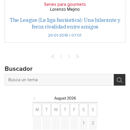
Series para gourmets
Lorenzo Mejino
The League (La liga fantástica): Una hilarante y
feroz rivalidad entre amigos
20-01-2016 | 07:01
Buscador
August
2026
M
T
W
T
F
S
S
1
2