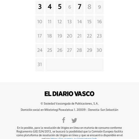
3
4
5
7
8
6
9
10
11
12
13
14
15
16
17
18
19
20
21
22
23
24
25
26
27
28
29
30
31
© Sociedad Vascongada de Publicaciones, S.A.
Domicilio social en Mikeletegi Pasealekua 1. 20009 - Donostia-San Sebastián
En lo posible, para la resolución de litigios en línea en materia de consumo conforme
Reglamento (UE) 524/2013, se buscará la posibilidad que la Comisión Europea facilita
como plataforma de resolución de litigios en línea y que se encuentra disponible en el