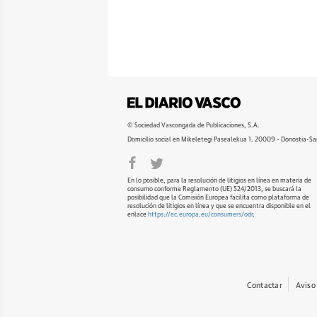
© Sociedad Vascongada de Publicaciones, S.A.
Domicilio social en Mikeletegi Pasealekua 1. 20009 - Donostia-Sa
En lo posible, para la resolución de litigios en línea en materia de
consumo conforme Reglamento (UE) 524/2013, se buscará la
posibilidad que la Comisión Europea facilita como plataforma de
resolución de litigios en línea y que se encuentra disponible en el
enlace
https://ec.europa.eu/consumers/odr
.
Contactar
Aviso