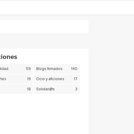
ciones
lidad
59
Blogs firmados
140
tes
19
Ocio y aficiones
17
18
Solidari@s
3