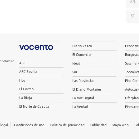
24
31
Diario Vasco
Leonotic
El Comercio
Burgosc
n Sebastián
ABC
Ideal
Salaman
ABC Sevilla
Sur
Todoalic
Hoy
Las Provincias
Piso Com
El Correo
El Diario Montañés
Autocasi
La Rioja
La Voz Digital
Oferplan
El Norte de Castilla
La Verdad
Pisos.co
 legal
Condiciones de uso
Política de privacidad
Publicidad
Mapa web
Po