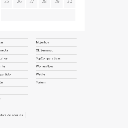
25
26
27
28
29
30
ias
Mujerhoy
onecta
XL Semanal
cahoy
TopComparativas
ante
WomenNow
partido
Welife
ón
Turium
m
lítica de cookies