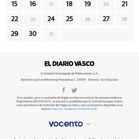
15
16
18
19
21
17
20
22
24
25
27
23
26
28
29
30
31
© Sociedad Vascongada de Publicaciones, S.A.
Domicilio social en Mikeletegi Pasealekua 1. 20009 - Donostia-San Sebastián
En lo posible, para la resolución de litigios en línea en materia de consumo conforme
Reglamento (UE) 524/2013, se buscará la posibilidad que la Comisión Europea facilita
como plataforma de resolución de litigios en línea y que se encuentra disponible en el
enlace
https://ec.europa.eu/consumers/odr
.