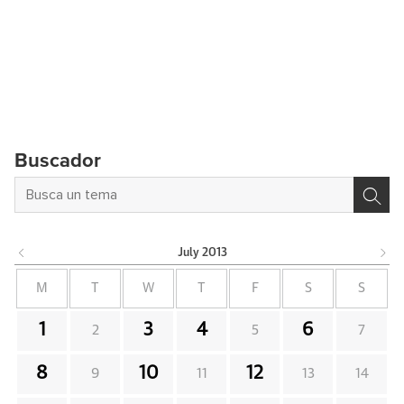
Buscador
July
2013
M
T
W
T
F
S
S
1
3
4
6
2
5
7
8
10
12
9
11
13
14