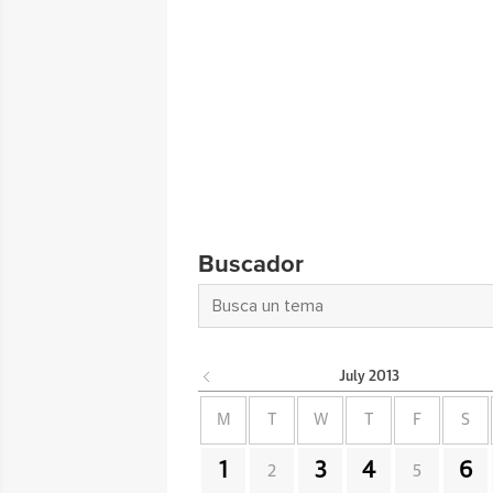
Buscador
July
2013
M
T
W
T
F
S
1
3
4
6
2
5