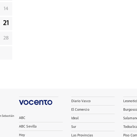
14
21
28
Diario Vasco
Leonotic
El Comercio
Burgosc
n Sebastián
ABC
Ideal
Salaman
ABC Sevilla
Sur
Todoalic
Hoy
Las Provincias
Piso Com