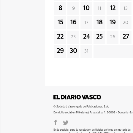
8
10
12
9
11
13
15
16
18
19
17
20
22
24
25
27
23
26
29
30
31
© Sociedad Vascongada de Publicaciones, S.A.
Domicilio social en Mikeletegi Pasealekua 1. 20009 - Donostia-Sa
En lo posible, para la resolución de litigios en línea en materia de