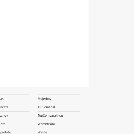
ias
Mujerhoy
onecta
XL Semanal
cahoy
TopComparativas
ante
WomenNow
partido
Welife