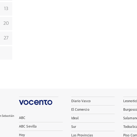
13
20
27
Diario Vasco
Leonotic
El Comercio
Burgosc
n Sebastián
ABC
Ideal
Salaman
ABC Sevilla
Sur
Todoalic
Hoy
Las Provincias
Piso Com