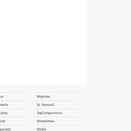
ias
Mujerhoy
onecta
XL Semanal
cahoy
TopComparativas
ante
WomenNow
partido
Welife