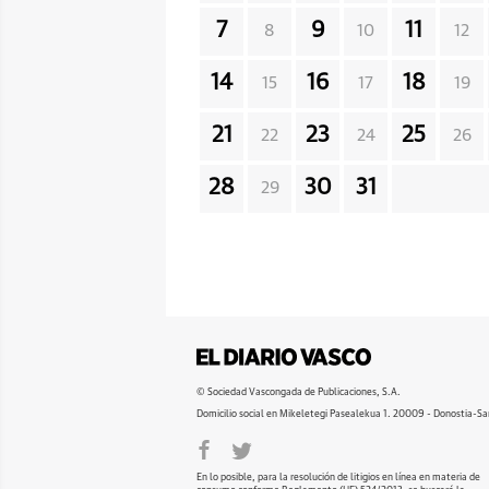
7
9
11
8
10
12
14
16
18
15
17
19
21
23
25
22
24
26
28
30
31
29
© Sociedad Vascongada de Publicaciones, S.A.
Domicilio social en Mikeletegi Pasealekua 1. 20009 - Donostia-Sa
En lo posible, para la resolución de litigios en línea en materia de