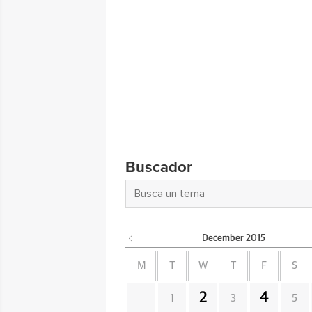
Buscador
December
2015
M
T
W
T
F
S
2
4
1
3
5