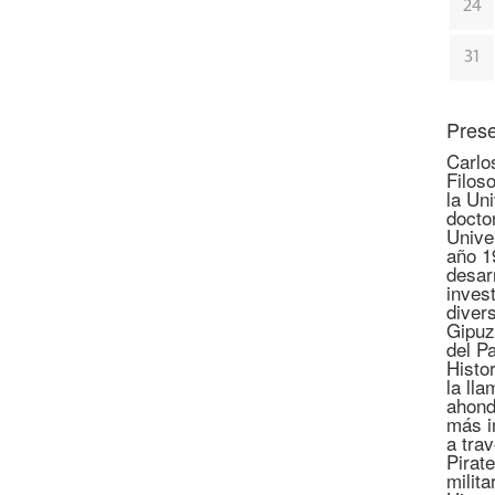
24
31
Prese
Carlo
Filoso
la Un
docto
Unive
año 1
desar
invest
diver
Gipuz
del P
Histo
la lla
ahond
más i
a tra
Pirate
milita