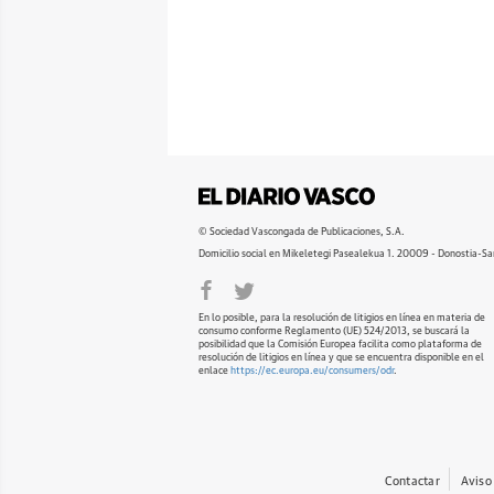
© Sociedad Vascongada de Publicaciones, S.A.
Domicilio social en Mikeletegi Pasealekua 1. 20009 - Donostia-Sa
En lo posible, para la resolución de litigios en línea en materia de
consumo conforme Reglamento (UE) 524/2013, se buscará la
posibilidad que la Comisión Europea facilita como plataforma de
resolución de litigios en línea y que se encuentra disponible en el
enlace
https://ec.europa.eu/consumers/odr
.
Contactar
Aviso