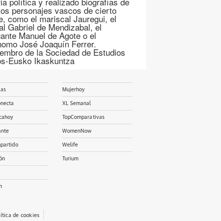
ia política y realizado biografías de
ntos personajes vascos de cierto
ve, como el mariscal Jauregui, el
al Gabriel de Mendizabal, el
ante Manuel de Agote o el
nomo José Joaquín Ferrer.
embro de la Sociedad de Estudios
s-Eusko Ikaskuntza
ias
Mujerhoy
onecta
XL Semanal
cahoy
TopComparativas
ante
WomenNow
partido
Welife
ón
Turium
m
lítica de cookies