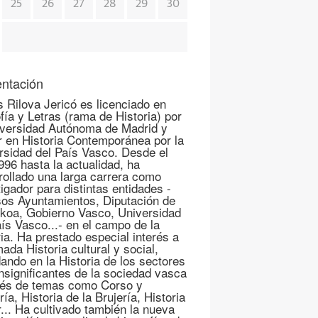
25
26
27
28
29
30
ntación
s Rilova Jericó es licenciado en
fía y Letras (rama de Historia) por
iversidad Autónoma de Madrid y
r en Historia Contemporánea por la
rsidad del País Vasco. Desde el
996 hasta la actualidad, ha
rollado una larga carrera como
igador para distintas entidades -
sos Ayuntamientos, Diputación de
koa, Gobierno Vasco, Universidad
aís Vasco...- en el campo de la
ria. Ha prestado especial interés a
mada Historia cultural y social,
ando en la Historia de los sectores
nsignificantes de la sociedad vasca
vés de temas como Corso y
ría, Historia de la Brujería, Historia
r... Ha cultivado también la nueva