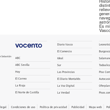
Histor
disti
relie
gener
naveg
astró
Es mi
Vasco
Diario Vasco
Leonotic
El Comercio
Burgosc
n Sebastián
ABC
Ideal
Salaman
ABC Sevilla
Sur
Todoalic
Hoy
Las Provincias
Piso Com
El Correo
El Diario Montañés
Autocasi
La Rioja
La Voz Digital
Oferplan
El Norte de Castilla
La Verdad
Pisos.co
 legal
Condiciones de uso
Política de privacidad
Publicidad
Mapa web
Po