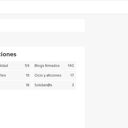
ciones
lidad
59
Blogs firmados
140
tes
19
Ocio y aficiones
17
18
Solidari@s
3