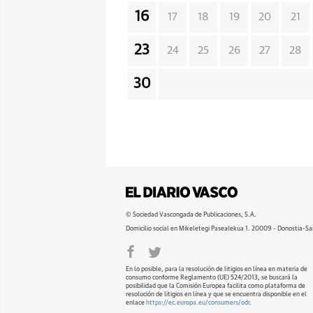
16
17
18
19
20
21
23
24
25
26
27
28
30
© Sociedad Vascongada de Publicaciones, S.A.
Domicilio social en Mikeletegi Pasealekua 1. 20009 - Donostia-Sa
En lo posible, para la resolución de litigios en línea en materia de
consumo conforme Reglamento (UE) 524/2013, se buscará la
posibilidad que la Comisión Europea facilita como plataforma de
resolución de litigios en línea y que se encuentra disponible en el
enlace
https://ec.europa.eu/consumers/odr
.