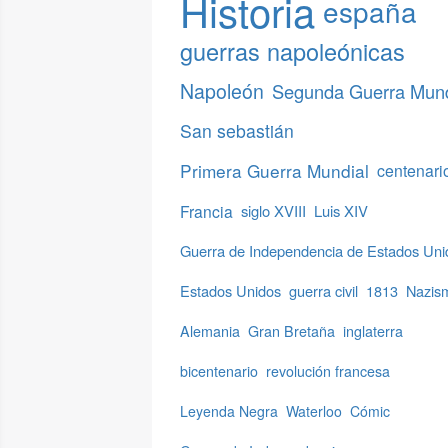
Historia
españa
guerras napoleónicas
Napoleón
Segunda Guerra Mund
San sebastián
Primera Guerra Mundial
centenari
Francia
siglo XVIII
Luis XIV
Guerra de Independencia de Estados Uni
Estados Unidos
guerra civil
1813
Nazis
Alemania
Gran Bretaña
inglaterra
bicentenario
revolución francesa
Leyenda Negra
Waterloo
Cómic