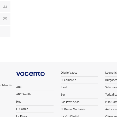
22
29
Diario Vasco
Leonotic
El Comercio
Burgosc
n Sebastián
ABC
Ideal
Salaman
ABC Sevilla
Sur
Todoalic
Hoy
Las Provincias
Piso Com
El Correo
El Diario Montañés
Autocasi
La Rioja
La Voz Digital
Oferplan