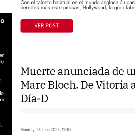
Con el talento habitual en el mundo anglosajón par
derrotas más estrepitosas, Hollywood, la gran fáb
do
VER POST
 en
a)
Muerte anunciada de un
Marc Bloch. De Vitoria a
d
do
Día-D
dor
l
Monday, 23 June 2025, 11:30