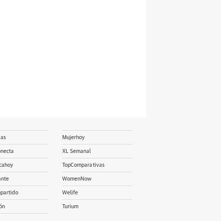
ias
Mujerhoy
onecta
XL Semanal
cahoy
TopComparativas
ante
WomenNow
partido
Welife
ón
Turium