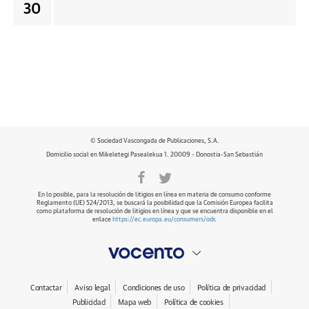
30
© Sociedad Vascongada de Publicaciones, S.A.
Domicilio social en Mikeletegi Pasealekua 1. 20009 - Donostia-San Sebastián
En lo posible, para la resolución de litigios en línea en materia de consumo conforme
Reglamento (UE) 524/2013, se buscará la posibilidad que la Comisión Europea facilita
como plataforma de resolución de litigios en línea y que se encuentra disponible en el
enlace
https://ec.europa.eu/consumers/odr
.
Contactar
Aviso legal
Condiciones de uso
Política de privacidad
Publicidad
Mapa web
Política de cookies