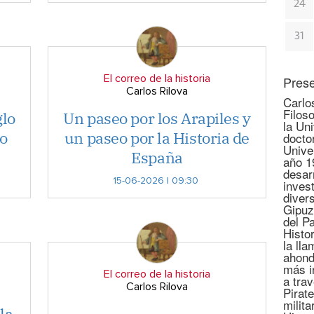
24
31
El correo de la historia
Prese
Carlos Rilova
Carlo
Filoso
glo
Un paseo por los Arapiles y
la Un
lo
un paseo por la Historia de
docto
Unive
España
año 1
desar
15-06-2026 | 09:30
invest
diver
Gipuz
del P
Histo
la lla
ahond
más i
El correo de la historia
a tra
Carlos Rilova
Pirate
milita
la