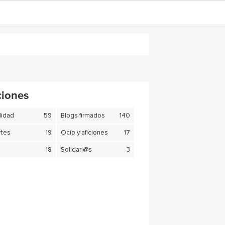
ciones
lidad
59
Blogs firmados
140
tes
19
Ocio y aficiones
17
18
Solidari@s
3