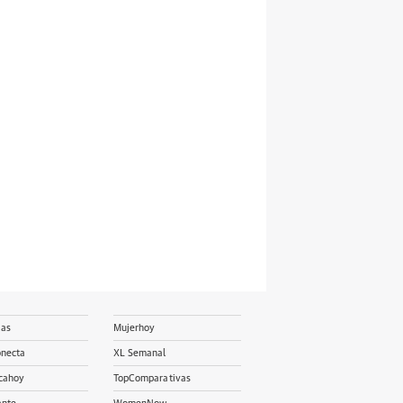
ias
Mujerhoy
onecta
XL Semanal
cahoy
TopComparativas