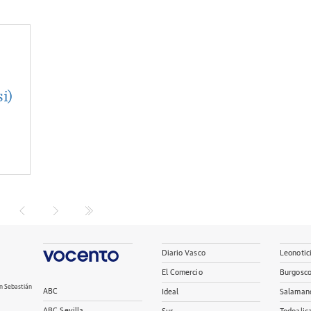
i)
Diario Vasco
Leonotic
El Comercio
Burgosc
n Sebastián
ABC
Ideal
Salaman
ABC Sevilla