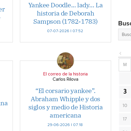
Yankee Doodle... lady… La
er
historia de Deborah
e
Sampson (1782-1783)
Bus
07-07-2026 | 07:52
M
El correo de la historia
Carlos Rilova
“El corsario yankee”.
3
Abraham Whipple y dos
ina
siglos y medio de Historia
10
americana
17
29-06-2026 | 07:18