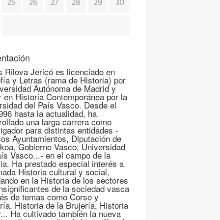
25
26
27
28
29
30
ntación
s Rilova Jericó es licenciado en
fía y Letras (rama de Historia) por
iversidad Autónoma de Madrid y
r en Historia Contemporánea por la
rsidad del País Vasco. Desde el
996 hasta la actualidad, ha
rollado una larga carrera como
igador para distintas entidades -
sos Ayuntamientos, Diputación de
koa, Gobierno Vasco, Universidad
aís Vasco...- en el campo de la
ria. Ha prestado especial interés a
mada Historia cultural y social,
ando en la Historia de los sectores
nsignificantes de la sociedad vasca
vés de temas como Corso y
ría, Historia de la Brujería, Historia
r... Ha cultivado también la nueva