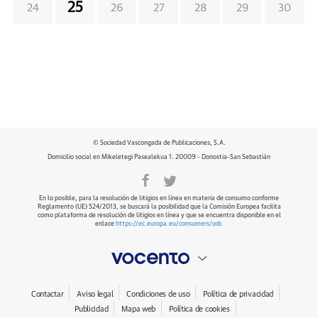
25
24
26
27
28
29
30
© Sociedad Vascongada de Publicaciones, S.A.
Domicilio social en Mikeletegi Pasealekua 1. 20009 - Donostia-San Sebastián
En lo posible, para la resolución de litigios en línea en materia de consumo conforme
Reglamento (UE) 524/2013, se buscará la posibilidad que la Comisión Europea facilita
como plataforma de resolución de litigios en línea y que se encuentra disponible en el
enlace
https://ec.europa.eu/consumers/odr
.
Contactar
Aviso legal
Condiciones de uso
Política de privacidad
Publicidad
Mapa web
Política de cookies