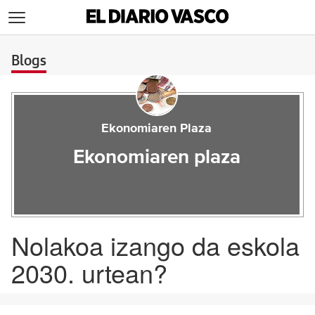
>
Blogs
Ekonomiaren Plaza
Ekonomiaren plaza
Nolakoa izango da eskola
2030. urtean?