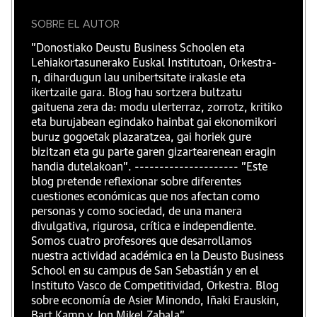
SOBRE EL AUTOR
"Donostiako Deustu Business Schoolen eta
Lehiakortasunerako Euskal Institutoan, Orkestra-
n, dihardugun lau unibertsitate irakasle eta
ikertzaile gara. Blog hau sortzera bultzatu
gaituena zera da: modu ulerterraz, zorrotz, kritiko
eta burujabean egindako hainbat gai ekonomikori
buruz gogoetak plazaratzea, gai horiek gure
bizitzan eta gu parte garen gizartearenean eragin
handia dutelakoan". --------------------- "Este
blog pretende reflexionar sobre diferentes
cuestiones económicas que nos afectan como
personas y como sociedad, de una manera
divulgativa, rigurosa, crítica e independiente.
Somos cuatro profesores que desarrollamos
nuestra actividad académica en la Deusto Business
School en su campus de San Sebastián y en el
Instituto Vasco de Competitividad, Orkestra. Blog
sobre economía de Asier Minondo, Iñaki Erauskin,
Bart Kamp y Jon Mikel Zabala".