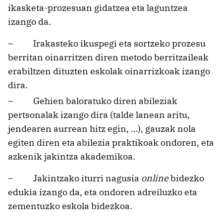
ikasketa-prozesuan gidatzea eta laguntzea
izango da.
– Irakasteko ikuspegi eta sortzeko prozesu
berritan oinarritzen diren metodo berritzaileak
erabiltzen dituzten eskolak oinarrizkoak izango
dira.
– Gehien baloratuko diren abileziak
pertsonalak izango dira (talde lanean aritu,
jendearen aurrean hitz egin, …), gauzak nola
egiten diren eta abilezia praktikoak ondoren, eta
azkenik jakintza akademikoa.
– Jakintzako iturri nagusia
online
bidezko
edukia izango da, eta ondoren adreiluzko eta
zementuzko eskola bidezkoa.