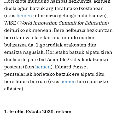
Hori diote munduko hainbat hezkuntza-adituek
duela egun batzuk argitaratutako txostenean
(ikus
hemen
informazio gehiago nahi baduzu),
WISE (
World Innovation Summit for Education
)
deituriko ekimenean. Bere helburua hezkuntzan
berrikuntza eta elkarlana mundo mailan
bultzatzea da. 1.go irudiak erakusten ditu
emaitza nagusiak. Horietako batzuk aipatu ziren
duela urte pare bat Asier blogkideak idatzitako
postean (ikus
hemen
). Eduard Punset
pentsalariak horietako batzuk ere aipatu ditu
bere liburu berrian (ikus
hemen
horri buruzko
albistea).
1. irudia. Eskola 2030. urtean