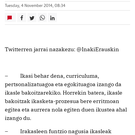
Tuesday, 4 November 2014, 08:34
Twitterren jarrai nazakezu: @InakiErauskin
– Ikasi behar dena, curriculuma,
pertsonalizatuagoa eta egokituagoa izango da
ikasle bakoitzarekiko. Horrekin batera, ikasle
bakoitzak ikasketa-prozesua bere erritmoan
egitea eta aurrera nola egiten duen ikustea ahal
izango du.
– Irakasleen funtzio nagusia ikasleak