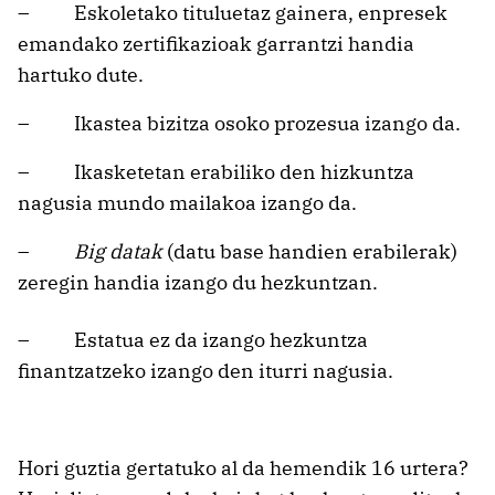
– Eskoletako tituluetaz gainera, enpresek
emandako zertifikazioak garrantzi handia
hartuko dute.
– Ikastea bizitza osoko prozesua izango da.
– Ikasketetan erabiliko den hizkuntza
nagusia mundo mailakoa izango da.
–
Big datak
(datu base handien erabilerak)
zeregin handia izango du hezkuntzan.
– Estatua ez da izango hezkuntza
finantzatzeko izango den iturri nagusia.
Hori guztia gertatuko al da hemendik 16 urtera?