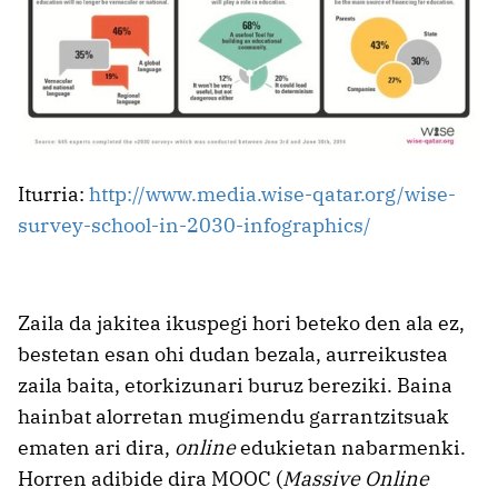
Iturria:
http://www.media.wise-qatar.org/wise-
survey-school-in-2030-infographics/
Zaila da jakitea ikuspegi hori beteko den ala ez,
bestetan esan ohi dudan bezala, aurreikustea
zaila baita, etorkizunari buruz bereziki. Baina
hainbat alorretan mugimendu garrantzitsuak
ematen ari dira,
online
edukietan nabarmenki.
Horren adibide dira MOOC (
Massive Online