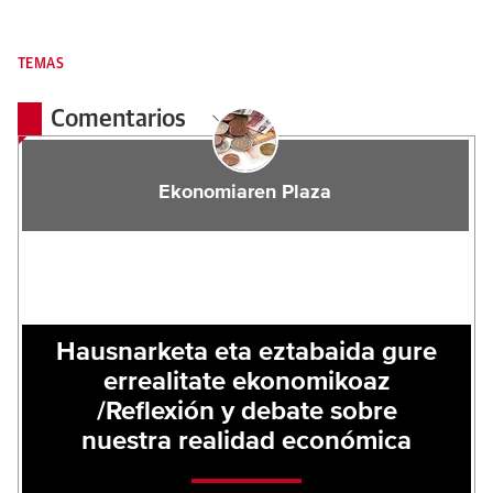
TEMAS
Comentarios
Ekonomiaren Plaza
Hausnarketa eta eztabaida gure
errealitate ekonomikoaz
/Reflexión y debate sobre
nuestra realidad económica