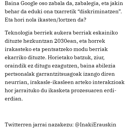
Baina Google oso zabala da, zabalegia, eta jakin
behar da eduki ona txarretik “diskriminatzen”.
Eta hori nola ikasten/lortzen da?
Teknologia berriek aukera berriak eskainiko
dituzte hezkuntzan 2030ean, eta horrek
irakasteko eta pentsatzeko modu berriak
ekarriko dituzte. Horietako batzuk, ziur,
oraindik ez ditugu ezagutzen, baina abilezia
pertsonalak garrantzitsuagoak izango diren
neurrian, irakasle-ikasleen arteko interakzioak
hor jarraituko du ikasketa prozesuaren erdi-
erdian.
Twitterren jarrai nazakezu: @InakiErauskin