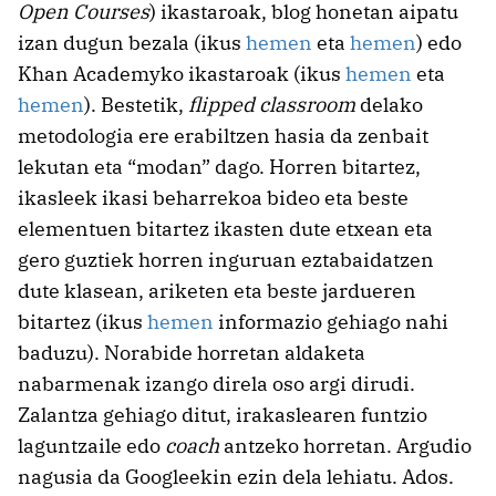
Open Courses
) ikastaroak, blog honetan aipatu
izan dugun bezala (ikus
hemen
eta
hemen
) edo
Khan Academyko ikastaroak (ikus
hemen
eta
hemen
). Bestetik,
flipped classroom
delako
metodologia ere erabiltzen hasia da zenbait
lekutan eta “modan” dago. Horren bitartez,
ikasleek ikasi beharrekoa bideo eta beste
elementuen bitartez ikasten dute etxean eta
gero guztiek horren inguruan eztabaidatzen
dute klasean, ariketen eta beste jardueren
bitartez (ikus
hemen
informazio gehiago nahi
baduzu). Norabide horretan aldaketa
nabarmenak izango direla oso argi dirudi.
Zalantza gehiago ditut, irakaslearen funtzio
laguntzaile edo
coach
antzeko horretan. Argudio
nagusia da Googleekin ezin dela lehiatu. Ados.