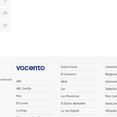
17
24
31
Diario Vasco
Leonotic
El Comercio
Burgosc
n Sebastián
ABC
Ideal
Salaman
ABC Sevilla
Sur
Todoalic
Hoy
Las Provincias
Piso Com
El Correo
El Diario Montañés
Autocasi
La Rioja
La Voz Digital
Oferplan