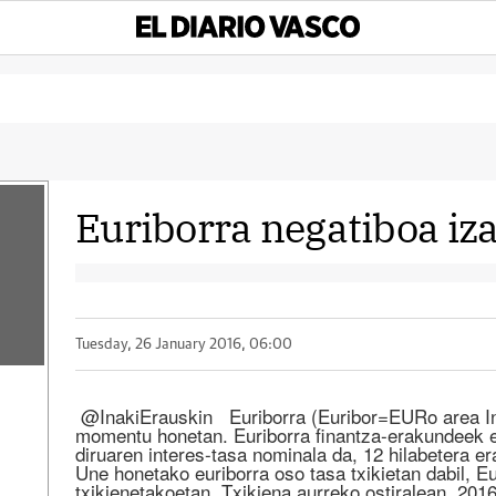
Euriborra negatiboa iz
Tuesday, 26 January 2016, 06:00
@InakiErauskin Euriborra (Euribor=EURo area In
momentu honetan. Euriborra finantza-erakundeek 
diruaren interes-tasa nominala da, 12 hilabetera er
Une honetako euriborra oso tasa txikietan dabil, E
txikienetakoetan. Txikiena aurreko ostiralean, 2016