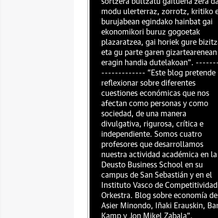
sortzera bultzatu gaituena zera da
modu ulerterraz, zorrotz, kritiko 
burujabean egindako hainbat gai
ekonomikori buruz gogoetak
plazaratzea, gai horiek gure bizit
eta gu parte garen gizartearenean
eragin handia dutelakoan". ------
------------- "Este blog pretende
reflexionar sobre diferentes
cuestiones económicas que nos
afectan como personas y como
sociedad, de una manera
divulgativa, rigurosa, crítica e
independiente. Somos cuatro
profesores que desarrollamos
nuestra actividad académica en la
Deusto Business School en su
campus de San Sebastián y en el
Instituto Vasco de Competitividad
Orkestra. Blog sobre economía de
Asier Minondo, Iñaki Erauskin, Ba
Kamp y Jon Mikel Zabala".