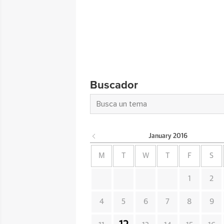
Buscador
January
2016
M
T
W
T
F
S
1
2
4
5
6
7
8
9