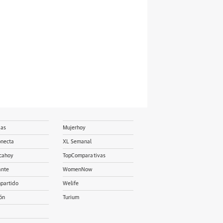
ias
Mujerhoy
onecta
XL Semanal
cahoy
TopComparativas
ante
WomenNow
partido
Welife
ón
Turium