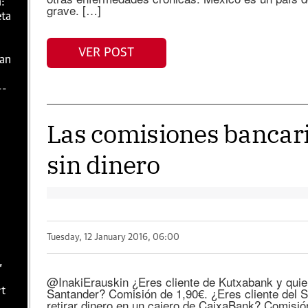
:
grave. […]
eta
VER POST
zan
--
Las comisiones bancar
sin dinero
Tuesday, 12 January 2016, 06:00
,
@InakiErauskin ¿Eres cliente de Kutxabank y quiere
Santander? Comisión de 1,90€. ¿Eres cliente del 
rt
retirar dinero en un cajero de CaixaBank? Comisió