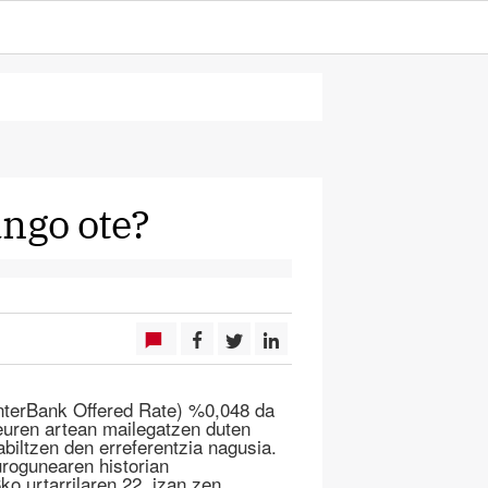
ango ote?
terBank Offered Rate) %0,048 da
euren artean mailegatzen duten
abiltzen den erreferentzia nagusia.
urogunearen historian
ko urtarrilaren 22, izan zen,