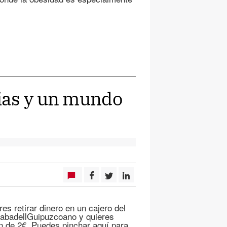
ias y un mundo
s retirar dinero en un cajero del
SabadellGuipuzcoano y quieres
n de 2€. Puedes pinchar aquí para