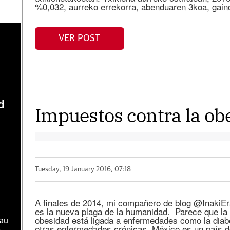
%0,032, aurreko errekorra, abenduaren 3koa, gaind
VER POST
d
Impuestos contra la ob
Tuesday, 19 January 2016, 07:18
A finales de 2014, mi compañero de blog @InakiEr
es la nueva plaga de la humanidad. Parece que la 
obesidad está ligada a enfermedades como la diabe
hau
otras enfermedades crónicas. México es un país d