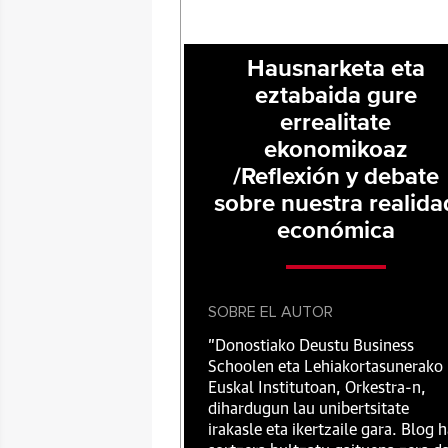
Hausnarketa eta
eztabaida gure
errealitate
ekonomikoaz
/Reflexión y debate
sobre nuestra realida
económica
SOBRE EL AUTOR
"Donostiako Deustu Business
Schoolen eta Lehiakortasunerako
Euskal Institutoan, Orkestra-n,
dihardugun lau unibertsitate
irakasle eta ikertzaile gara. Blog 