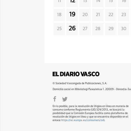
12
11
13
14
15
16
19
18
20
21
22
23
26
25
27
28
29
30
© Sociedad Vascongada de Publicaciones, S.A.
Domicilio social en Mikeletegi Pasealekua 1. 20009 - Donostia-Sa
En lo posible, para la resolución de litigios en línea en materia de
consumo conforme Reglamento (UE) 524/2013, se buscará la
posibilidad que la Comisión Europea facilita como plataforma de
resolución de litigios en línea y que se encuentra disponible en el
enlace
https://ec.europa.eu/consumers/odr
.